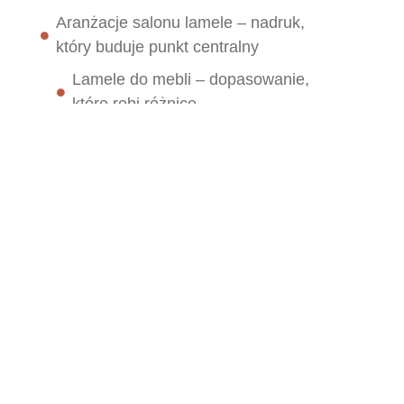
Aranżacje salonu lamele – nadruk,
który buduje punkt centralny
Lamele do mebli – dopasowanie,
które robi różnicę
Aranżacje sypialni z lamelami –
nadruk, który uspokaja
Kiedy nadruk ma wyciszać, a nie
dominować
Lamele w kuchni aranżacje –
praktyczny nadruk w miejscu, które
żyje
Nadruk, który dodaje charakteru
bez remontu
Dziecięce pokoje – wnętrza z