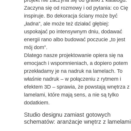
projekt nie zaczyna się od grafiki z katalogu.
Zaczyna się od rozmowy i od pytania: co Cię
inspiruje. Bo dekoracja ściany może być
„ładna”, ale może też działać głębiej:
uspokajać po intensywnym dniu, dodawać
energii rano albo budować poczucie „to jest
mój dom”.
Dlatego nasze projektowanie opiera się na
emocjach i wspomnieniach, a dopiero potem
przekładamy je na nadruk na lamelach. To
właśnie nadruk – w połączeniu z rytmem i
efektem 3D – sprawia, że powstają wnętrza z
lamelami, które mają sens, a nie są tylko
dodatkiem.
Studio designu zamiast gotowych
schematów: aranżacje wnętrz z lamelami