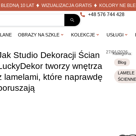
DNĄ 10 LAT
WIZUALIZACJA GRATIS
KOLORY NE BLEDNĄ 
+48 576 744 428
KLANE
OBRAZY NA SZKLE
KOLEKCJE
USŁUGI
27/01/2026
Jak Studio Dekoracji Ścian
Kategoria:
Blog
LuckyDekor tworzy wnętrza
LAMELE
z lamelami, które naprawdę
ŚCIENN
poruszają