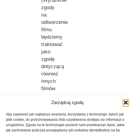
(Wyrażenie
zgody
na
odtworzenie
filmu
będziemy
traktować
jako
zgodę
dotyczącą
również
innych
filmów
na
Zarządzaj zgodą
naszej
Stronie
Aby zapewnić jak najlepsze wrażenia, korzystamy z technologii, takich jak
Internetowej
pliki cookie, do przechowywania i/lub uzyskiwania dostępu do informacji o
–
urządzeniu. Zgoda na te technologie pozwoli nam przetwarzać dane, takie
jak zachowanie podczas przeglądania lub unikalne identyfikatory na tej