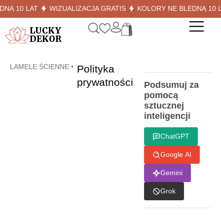
 10 LAT
WIZUALIZACJA GRATIS
KOLORY NE BLEDNĄ 10 LAT
LUCKY
DEKOR
LAMELE ŚCIENNE
•
Polityka
prywatności
Podsumuj za
pomocą
sztucznej
inteligencji
ChatGPT
Google AI
Gemini
Grok