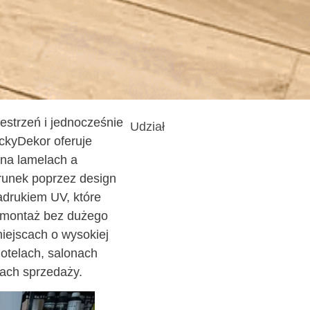
estrzeń i jednocześnie
Udział
ckyDekor oferuje
na lamelach a
erunek poprzez design
adrukiem UV, które
i montaż bez dużego
iejscach o wysokiej
hotelach, salonach
fach sprzedaży.