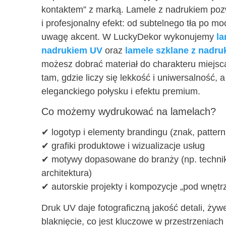
kontaktem” z marką. Lamele z nadrukiem poz
i profesjonalny efekt: od subtelnego tła po mo
uwagę akcent. W LuckyDekor wykonujemy
la
nadrukiem UV
oraz
lamele szklane z nadr
możesz dobrać materiał do charakteru miejsc
tam, gdzie liczy się lekkość i uniwersalność, 
eleganckiego połysku i efektu premium.
Co możemy wydrukować na lamelach?
✔ logotyp i elementy brandingu (znak, pattern
✔ grafiki produktowe i wizualizacje usług
✔ motywy dopasowane do branży (np. technika
architektura)
✔ autorskie projekty i kompozycje „pod wnętr
Druk UV daje fotograficzną jakość detali, żyw
blaknięcie, co jest kluczowe w przestrzeniach