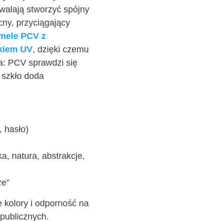
walają stworzyć spójny
cny, przyciągający
mele PCV z
ukiem UV
, dzięki czemu
a: PCV sprawdzi się
a szkło doda
, hasło)
, natura, abstrakcje,
ze”
e kolory i odporność na
 publicznych.