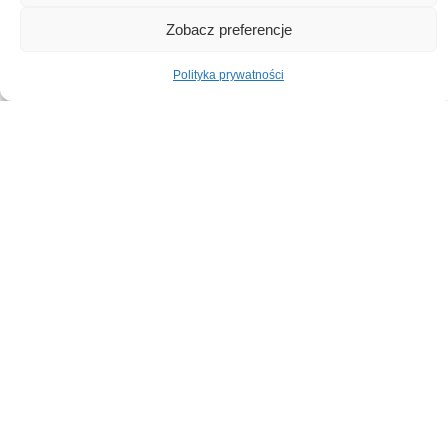
1. Zdjęcie Twojej
Zobacz preferencje
ściany
Zrób zdjęcie
Polityka prywatności
ściany na wprost
(bez kątów).
Upewnij się, że
na zdjęciu
widoczne są
ściana, podłoga i
sufit.
Zdjęcie powinno
być jasne i
wyraźne.
2. Wysokość ściany
pod montaż