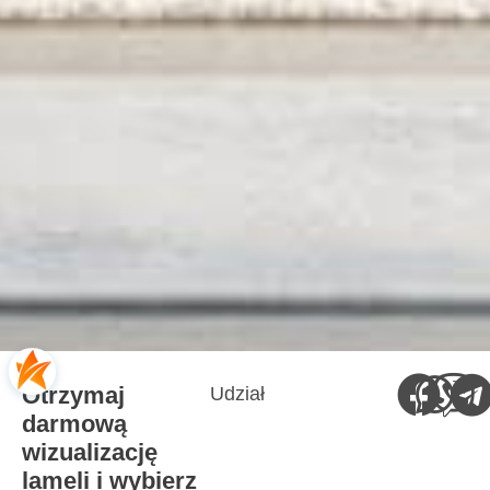
Otrzymaj
Udział
darmową
wizualizację
lameli i wybierz