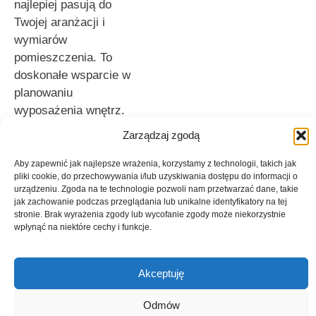
najlepiej pasują do
Twojej aranżacji i
wymiarów
pomieszczenia. To
doskonałe wsparcie w
planowaniu
wyposażenia wnętrz.
Zarządzaj zgodą
Jak otrzymać
bezpłatną
Aby zapewnić jak najlepsze wrażenia, korzystamy z technologii, takich jak
wizualizację
pliki cookie, do przechowywania i/lub uzyskiwania dostępu do informacji o
urządzeniu. Zgoda na te technologie pozwoli nam przetwarzać dane, takie
lameli?
jak zachowanie podczas przeglądania lub unikalne identyfikatory na tej
stronie. Brak wyrażenia zgody lub wycofanie zgody może niekorzystnie
Aby przygotować
wpłynąć na niektóre cechy i funkcje.
wizualizację,
potrzebujemy od
Akceptuję
Ciebie 4 prostych
rzeczy:
Odmów