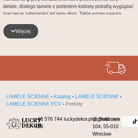
detale, dlatego lamele z portretem kobiety potrafią wyglądać
inaczej w zależności od pory dnia. Takie wzory pasują
zarówno do nowoczesnych wnętrz, jak i do klimatów loft,
modern czy art déco. Jeśli marzą Ci się lamele z kobietą,
Więcej
kolekcja Portrety pozwala stworzyć ścianę, która jest
jednocześnie dekoracją i sztuką.
Gdzie najlepiej sprawdzą się lamele ścienne
PCV Portrety?
W salonie – portretowe lamele wyglądają świetnie za
sofą lub jako ściana akcentowa w strefie TV.
W sypialni – lamele z portretem kobiety dodają
LAMELE ŚCIENNE
•
Katalog
•
LAMELE ŚCIENNE
•
elegancji i budują nastrojowe tło nad łóżkiem.
LAMELE ŚCIENNE PCV
•
Portrety
W garderobie – portret to stylowy detal, który podkreśla
charakter przestrzeni.
+48 576 744
luckydekor.pl@gmail.com
ul. Buforowa
W gabinecie/biurze – motyw twarzy może działać jak
LUCKY
DEKOR
428
104, 55-010
nowoczesna galeria i punkt skupienia.
Wrocław
W salonie beauty, recepcji, showroomie – lamele z