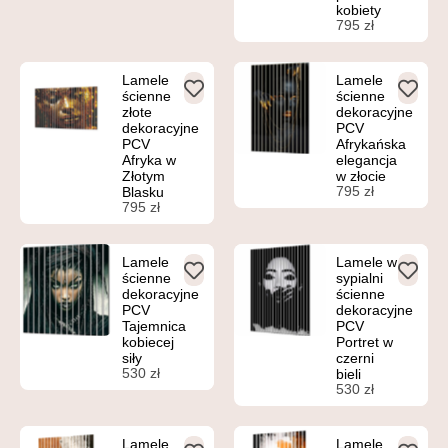
kobiety
795
zł
Lamele
Lamele
ścienne
ścienne
złote
dekoracyjne
dekoracyjne
PCV
PCV
Afrykańska
Afryka w
elegancja
Złotym
w złocie
795
zł
Blasku
795
zł
Lamele
Lamele w
ścienne
sypialni
dekoracyjne
ścienne
PCV
dekoracyjne
Tajemnica
PCV
kobiecej
Portret w
siły
czerni
530
zł
bieli
530
zł
Lamele
Lamele