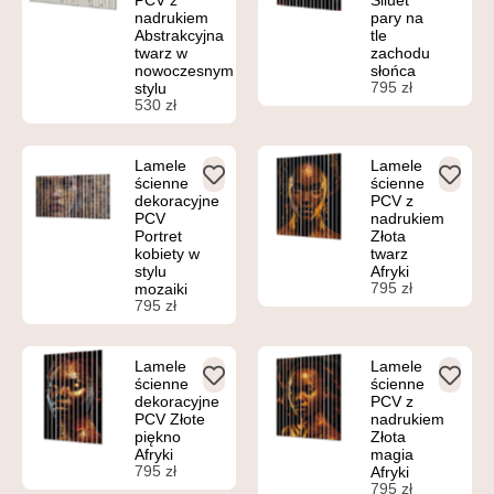
PCV z
Siluet
nadrukiem
pary na
Abstrakcyjna
tle
twarz w
zachodu
nowoczesnym
słońca
795
zł
stylu
530
zł
Lamele
Lamele
ścienne
ścienne
dekoracyjne
PCV z
PCV
nadrukiem
Portret
Złota
kobiety w
twarz
stylu
Afryki
795
zł
mozaiki
795
zł
Lamele
Lamele
ścienne
ścienne
dekoracyjne
PCV z
PCV Złote
nadrukiem
piękno
Złota
Afryki
magia
795
zł
Afryki
795
zł