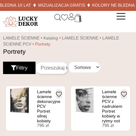
EDNĄ 10 LAT
WIZUALIZACJA GRATIS
KOLORY NE BLEDNĄ 10
LUCKY
DEKOR
LAMELE ŚCIENNE
•
Katalog
•
LAMELE ŚCIENNE
•
LAMELE
ŚCIENNE PCV
•
Portrety
Portrety
Filtry
Lamele
Lamele
ścienne
ścienne
dekoracyjne
PCV z
PCV
nadrukiem
Portret
Portret
silnej
kobiety w
kobiety
rytmy not
795
zł
795
zł