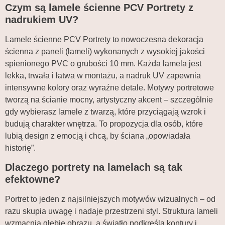
Czym są lamele ścienne PCV Portrety z
nadrukiem UV?
Lamele ścienne PCV Portrety to nowoczesna dekoracja
ścienna z paneli (lameli) wykonanych z wysokiej jakości
spienionego PVC o grubości 10 mm. Każda lamela jest
lekka, trwała i łatwa w montażu, a nadruk UV zapewnia
intensywne kolory oraz wyraźne detale. Motywy portretowe
tworzą na ścianie mocny, artystyczny akcent – szczególnie
gdy wybierasz lamele z twarzą, które przyciągają wzrok i
budują charakter wnętrza. To propozycja dla osób, które
lubią design z emocją i chcą, by ściana „opowiadała
historię”.
Dlaczego portrety na lamelach są tak
efektowne?
Portret to jeden z najsilniejszych motywów wizualnych – od
razu skupia uwagę i nadaje przestrzeni styl. Struktura lameli
wzmacnia głębię obrazu, a światło podkreśla kontury i