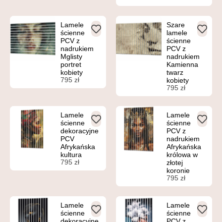
Lamele
Szare
ścienne
lamele
PCV z
ścienne
nadrukiem
PCV z
Mglisty
nadrukiem
portret
Kamienna
kobiety
twarz
795
zł
kobiety
795
zł
Lamele
Lamele
ścienne
ścienne
dekoracyjne
PCV z
PCV
nadrukiem
Afrykańska
Afrykańska
kultura
królowa w
795
zł
złotej
koronie
795
zł
Lamele
Lamele
ścienne
ścienne
dekoracyjne
PCV z