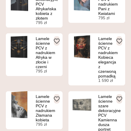
PCV
nadrukiem
Afrykańska
Pani z
kobieta z
Kwiatami
795
zł
złotem
795
zł
Lamele
Lamele
ścienne
ścienne
PCV z
PCV z
nadrukiem
nadrukiem
Afryka w
Kobieca
złocie i
elegancja
czerni
z
795
zł
czerwoną
pomadką
1 590
zł
Lamele
Lamele
ścienne
ścienne
PCV z
szare
nadrukiem
dekoracyjne
Złamana
PCV
kobieta
Kamienna
795
zł
dusza
portret