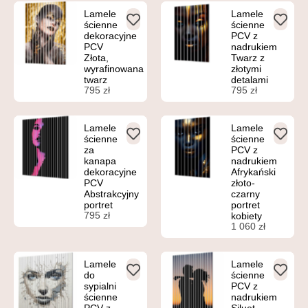
Lamele
Lamele
ścienne
ścienne
dekoracyjne
PCV z
PCV
nadrukiem
Złota,
Twarz z
wyrafinowana
złotymi
twarz
detalami
795
zł
795
zł
Lamele
Lamele
ścienne
ścienne
za
PCV z
kanapa
nadrukiem
dekoracyjne
Afrykański
PCV
złoto-
Abstrakcyjny
czarny
portret
portret
795
zł
kobiety
1 060
zł
Lamele
Lamele
do
ścienne
sypialni
PCV z
ścienne
nadrukiem