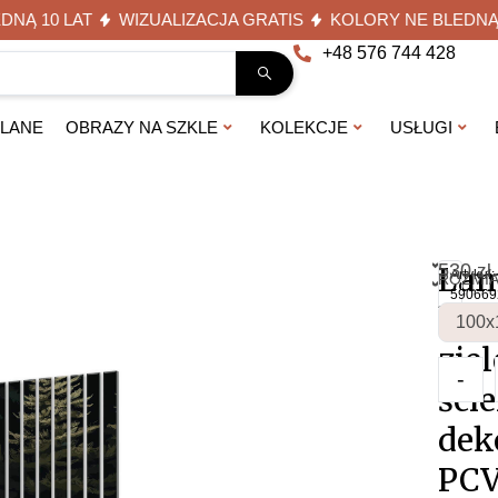
10 LAT
WIZUALIZACJA GRATIS
KOLORY NE BLEDNĄ 10 L
+48 576 744 428
KLANE
OBRAZY NA SZKLE
KOLEKCJE
USŁUGI
530
Lam
zł
Artykuł:
ROZMI
590669
but
zie
-
ści
dek
PC