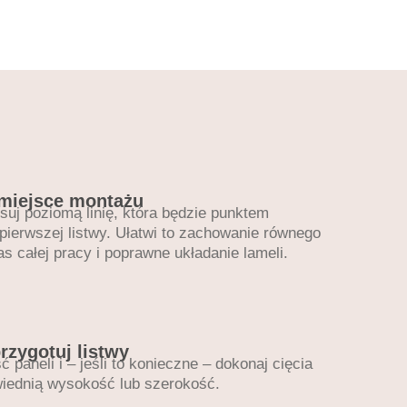
 •
miejsce montażu
suj poziomą linię, która będzie punktem
 pierwszej listwy. Ułatwi to zachowanie równego
 całej pracy i poprawne układanie lameli.
przygotuj listwy
 paneli i – jeśli to konieczne – dokonaj cięcia
wiednią wysokość lub szerokość.