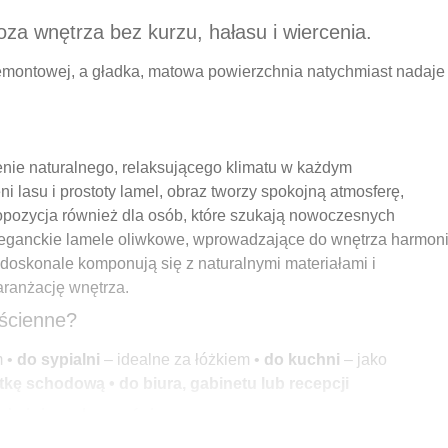
a wnętrza bez kurzu, hałasu i wiercenia.
emontowej, a gładka, matowa powierzchnia natychmiast nadaje
nie naturalnego, relaksującego klimatu w każdym
i lasu i prostoty lamel, obraz tworzy spokojną atmosferę,
propozycja również dla osób, które szukają nowoczesnych
 eleganckie lamele oliwkowe, wprowadzające do wnętrza harmon
 doskonale komponują się z naturalnymi materiałami i
aranżację wnętrza.
 ścienne?
m •
do sypialni
– idealne za łóżkiem •
do kuchni
– jako
latkę schodową
• do biura, gabinetu lub recepcji
niejsze korzyści