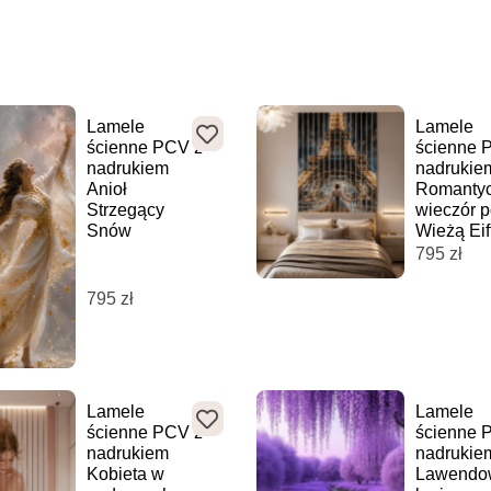
Lamele
Lamele
ścienne PCV z
ścienne 
nadrukiem
nadrukie
Anioł
Romanty
Strzegący
wieczór 
Snów
Wieżą Eif
795
zł
795
zł
Lamele
Lamele
ścienne PCV z
ścienne 
nadrukiem
nadrukie
Kobieta w
Lawendo