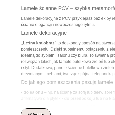
Lamele ścienne PCV – szybka metamorfoz
Lamele dekoracyjne z PCV przyklejasz bez ekipy r
ścianie elegancji i nowoczesnego rytmu.
Lamele dekoracyjne
„Leśny krajobraz”
to doskonały sposób na stworze
pomieszczeniu. Dzięki subtelnemu połączeniu zielen
idealną do sypialni, salonu czy biura. To świetna 
rozwiązań takich jak lamele butelkowa zieleń lub
i styl. Dodatkowo, panele ścienne butelkowa zieleń
drewnianymi meblami, tworząc spójną i elegancką 
Do jakiego pomieszczenia pasują lamele
•
do salonu
– np. na ścianę za sofą lub telewizore
alternatywa dla płytek
• do przedpokoju lub na k
Nowoczesne lamele ścienne PCV – najważ
Więcej