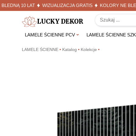
NĄ 10 LAT
WIZUALIZACJA GRATIS
KOLORY NE BLEDNĄ 
LUCKY DEKOR
LAMELE ŚCIENNE PCV
LAMELE ŚCIENNE SZ
LAMELE ŚCIENNE
•
Katalog
•
Kolekcje
•