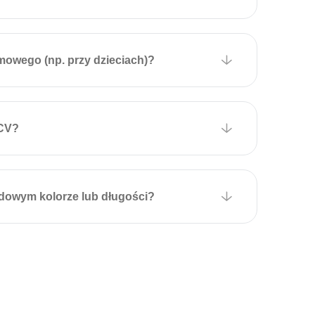
mowego (np. przy dzieciach)?
PCV?
dowym kolorze lub długości?