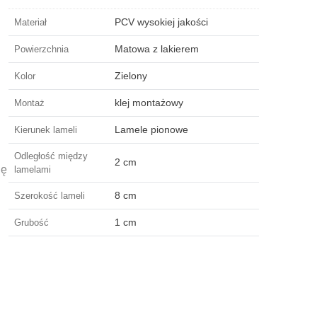
PCV wysokiej jakości
Materiał
Matowa z lakierem
Powierzchnia
Zielony
Kolor
klej montażowy
Montaż
Lamele pionowe
Kierunek lameli
Odległość między
2 cm
ię
lamelami
8 cm
Szerokość lameli
1 cm
Grubość