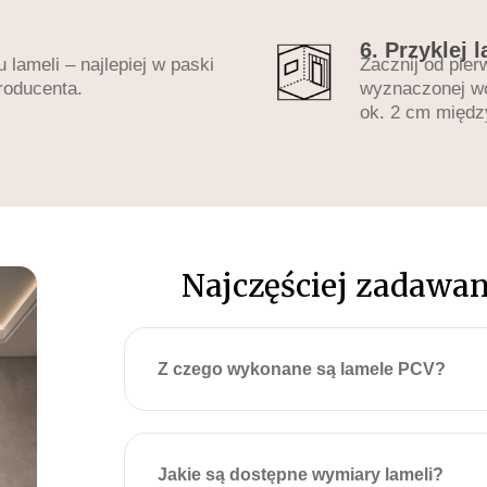
6. Przyklej 
 lameli – najlepiej w paski
Zacznij od pier
roducenta.
wyznaczonej wcz
ok. 2 cm międz
Najczęściej zadawan
Z czego wykonane są lamele PCV?
Jakie są dostępne wymiary lameli?