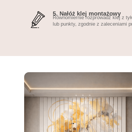
5. Nałóż klej montażowy
Równomiernie rozprowadź klej z tyłu
lub punkty, zgodnie z zaleceniami p