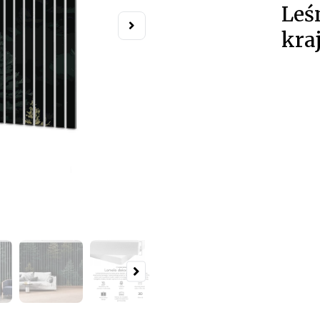
Leś
kra