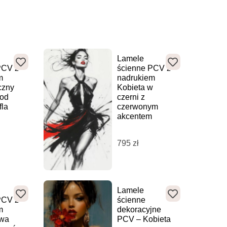
Lamele
PCV z
ścienne PCV z
m
nadrukiem
czny
Kobieta w
pod
czerni z
fla
czerwonym
akcentem
795
zł
Lamele
PCV z
ścienne
m
dekoracyjne
wa
PCV – Kobieta