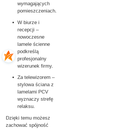
wymagających
pomieszczeniach.
W biurze i
recepcji –
nowoczesne
lamele ścienne
podkreślą
profesjonalny
wizerunek firmy.
Za telewizorem –
stylowa ściana z
lamelami PCV
wyznaczy strefę
relaksu.
Dzięki temu możesz
zachować spójność