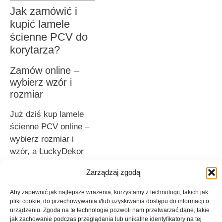
Jak zamówić i
kupić lamele
ścienne PCV do
korytarza?
Zamów online –
wybierz wzór i
rozmiar
Już dziś kup lamele
ścienne PCV online –
wybierz rozmiar i
wzór, a LuckyDekor
przygotuje dla Ciebie
Zarządzaj zgodą
zamówienie z
indywidualnym
Aby zapewnić jak najlepsze wrażenia, korzystamy z technologii, takich jak
nadrukiem. Dzięki
pliki cookie, do przechowywania i/lub uzyskiwania dostępu do informacji o
urządzeniu. Zgoda na te technologie pozwoli nam przetwarzać dane, takie
lamelom ściennym z
jak zachowanie podczas przeglądania lub unikalne identyfikatory na tej