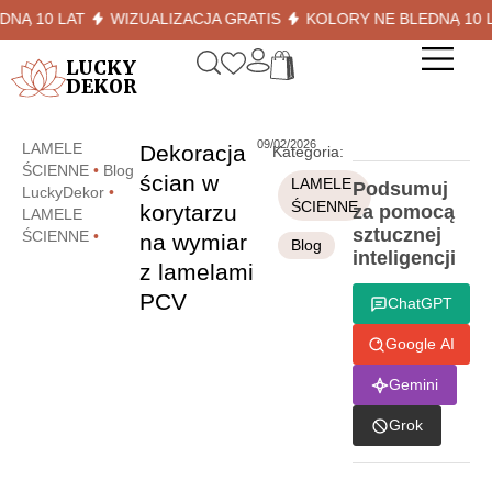
 10 LAT
WIZUALIZACJA GRATIS
KOLORY NE BLEDNĄ 10 LAT
LUCKY
DEKOR
09/02/2026
LAMELE
Dekoracja
Kategoria:
ŚCIENNE
•
Blog
ścian w
LAMELE
Podsumuj
LuckyDekor
•
ŚCIENNE
korytarzu
za pomocą
LAMELE
sztucznej
ŚCIENNE
•
na wymiar
Blog
inteligencji
z lamelami
PCV
ChatGPT
Google AI
Gemini
Grok