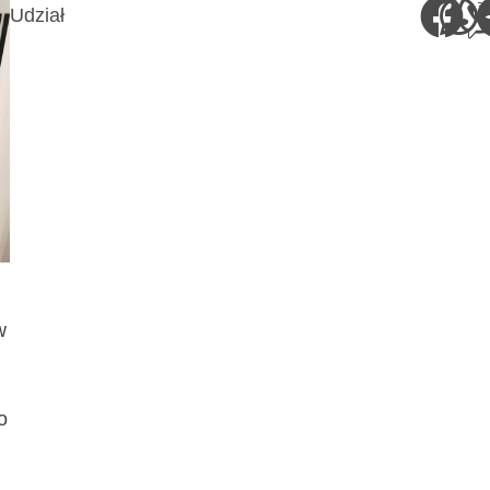
Udział
w
o