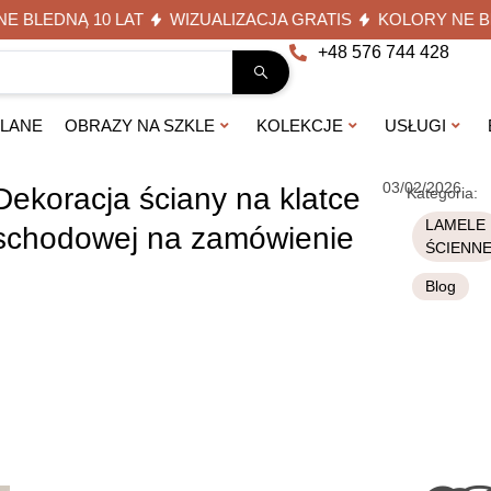
LEDNĄ 10 LAT
WIZUALIZACJA GRATIS
KOLORY NE BLED
+48 576 744 428
KLANE
OBRAZY NA SZKLE
KOLEKCJE
USŁUGI
03/02/2026
Dekoracja ściany na klatce
Kategoria:
LAMELE
schodowej na zamówienie
ŚCIENN
Blog