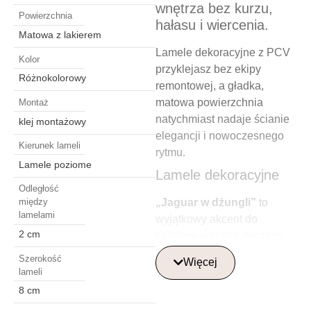
wnętrza bez kurzu,
Powierzchnia
hałasu i wiercenia.
Matowa z lakierem
Lamele dekoracyjne z PCV
Kolor
przyklejasz bez ekipy
Różnokolorowy
remontowej, a gładka,
matowa powierzchnia
Montaż
natychmiast nadaje ścianie
klej montażowy
elegancji i nowoczesnego
Kierunek lameli
rytmu.
Lamele poziome
Lamele dekoracyjne
Odległość
„Jaguar w dżungli”
to
między
lamelami
wyjątkowy akcent do
2 cm
każdego wnętrza, łączący
naturalne piękno dzikiej
Szerokość
Więcej
przyrody z nowoczesnym
lameli
designem. Obraz
8 cm
przedstawiający lamparta