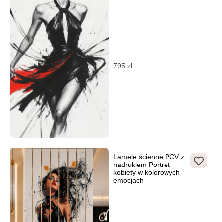
795
zł
Lamele ścienne PCV z
nadrukiem Portret
kobiety w kolorowych
emocjach