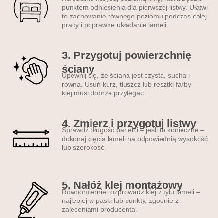
lamele ścienne?
punktem odniesienia dla pierwszej listwy. Ułatwi
to zachowanie równego poziomu podczas całej
•
do salonu
– np. na ścianę
pracy i poprawne układanie lameli.
za sofą lub telewizorem •
do
sypialni
– idealne za
3. Przygotuj powierzchnię
łóżkiem •
do kuchni
– jako
ściany
alternatywa dla płytek
• do
Upewnij się, że ściana jest czysta, sucha i
przedpokoju lub na klatkę
równa. Usuń kurz, tłuszcz lub resztki farby –
schodową
• do biura,
klej musi dobrze przylegać.
gabinetu lub recepcji
Nowoczesne lamele
4. Zmierz i przygotuj listwy
ścienne PCV –
Sprawdź długość paneli i – jeśli to konieczne –
dokonaj cięcia lameli na odpowiednią wysokość
najważniejsze korzyści
lub szerokość.
• prosty montaż na klej –
zajmuje ok. 30 min; • od razu
5. Nałóż klej montażowy
gotowe – nie trzeba
Równomiernie rozprowadź klej z tyłu lameli –
malować ani szlifować; •
najlepiej w paski lub punkty, zgodnie z
trwałe, lekkie PCV odporne
zaleceniami producenta.