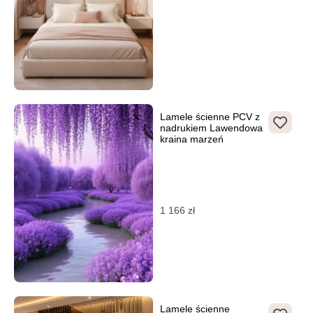
Lamele ścienne PCV z
nadrukiem Lawendowa
kraina marzeń
1 166
zł
Lamele ścienne