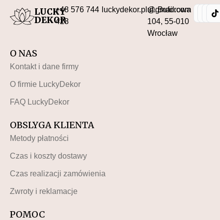
+48 576 744
luckydekor.pl@gmail.com
ul. Buforowa
LUCKY
DEKOR
428
104, 55-010
Wrocław
O NAS
Kontakt i dane firmy
O firmie LuckyDekor
FAQ LuckyDekor
OBSLYGA KLIENTA
Metody płatności
Czas i koszty dostawy
Czas realizacji zamówienia
Zwroty i reklamacje
POMOC