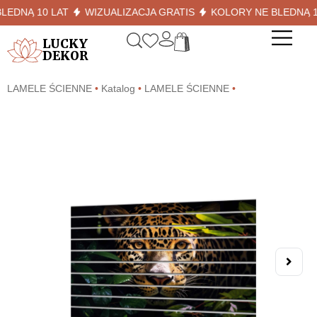
NĄ 10 LAT
WIZUALIZACJA GRATIS
KOLORY NE BLEDNĄ 10 L
LUCKY
DEKOR
LAMELE ŚCIENNE
•
Katalog
•
LAMELE ŚCIENNE
•