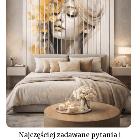
lakierowana – elegancka i
bez refleksów |
materiał:
wysokiej jakości
PCV – lekki i trwały |
druk:
nowoczesna
technologia UV – odporna
na blaknięcie, zapewniająca
intensywne kolory
Montaż lameli
ściennych z nadrukiem
UV
polega na naniesieniu kleju
montażowego i dociśnięciu
panelu do wyznaczonej linii;
szczegółową instrukcję
znajdziesz w zakładce „
Jak
zamontować lamele
”.
Najczęściej zadawane pytania i