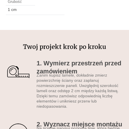
Grubość
skrytego w dżungli, z
1 cm
widocznie wyrazistym
spojrzeniem, wzbogacony
jest o dekoracyjne lamele,
które nadają mu głębię i
unikalny charakter.
Doskonały wybór do salonu,
Twoj projekt krok po kroku
sypialni czy biura,
wprowadzając do
1. Wymierz przestrzeń przed
przestrzeni element dzikości
zamówieniem
i tajemniczości. Lamele
Zanim kupisz lamele, dokładnie zmierz
poziome świetnie
powierzchnię ściany oraz zaplanuj
rozmieszczenie paneli. Uwzględnij szerokość
komponują się z
lameli oraz odstęp 2 cm między każdą listwą.
nowoczesnymi aranżacjami,
Dzięki temu zamówisz odpowiednią liczbę
podkreślając elegancję i
elementów i unikniesz przerw lub
niedopasowania.
dynamizm wnętrza.
Do jakiego
pomieszczenia pasują
2. Wyznacz miejsce montażu
Na ścianie narysuj poziomą linię, która będzie