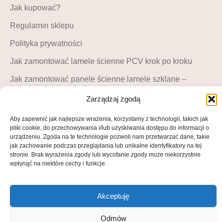
Jak kupować?
Regulamin sklepu
Polityka prywatności
Jak zamontować lamele ścienne PCV krok po kroku
Jak zamontować panele ścienne lamele szklane –
instrukcja krok po kroku
Zarządzaj zgodą
MOJE KONTO
Aby zapewnić jak najlepsze wrażenia, korzystamy z technologii, takich jak
Moje konto
pliki cookie, do przechowywania i/lub uzyskiwania dostępu do informacji o
urządzeniu. Zgoda na te technologie pozwoli nam przetwarzać dane, takie
Blog LuckyDekor
jak zachowanie podczas przeglądania lub unikalne identyfikatory na tej
stronie. Brak wyrażenia zgody lub wycofanie zgody może niekorzystnie
Lista życzeń
wpłynąć na niektóre cechy i funkcje.
Akceptuję
© All rights reserved • 2025
Odmów