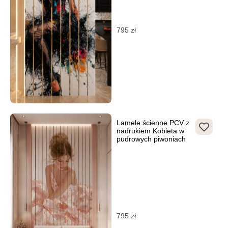
795
zł
Lamele ścienne PCV z
nadrukiem Kobieta w
pudrowych piwoniach
795
zł