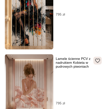
795
zł
Lamele ścienne PCV z
nadrukiem Kobieta w
pudrowych piwoniach
795
zł