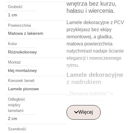
wnętrza bez kurzu,
Grubość
hałasu i wiercenia.
1 cm
Lamele dekoracyjne z PCV
Powierzchnia
przyklejasz bez ekipy
Matowa z lakierem
remontowej, a gładka,
matowa powierzchnia
Kolor
natychmiast nadaje ścianie
Różnokolorowy
elegancji i nowoczesnego
Montaż
rytmu.
klej montażowy
Lamele dekoracyjne
Kierunek lameli
z nadrukiem
Lamele pionowe
„Złamana kobieta”
to
Odległość
innowacyjne panele
między
dekoracyjne, które idealnie
lamelami
Więcej
sprawdzą się jako lamele na
2 cm
ścianę. Dostępne w różnych
wzorach, w tym lamele z
Szerokość