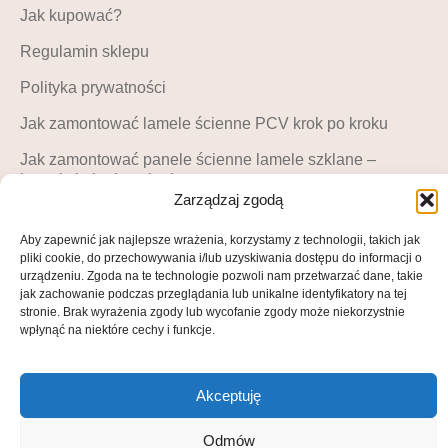
Jak kupować?
Regulamin sklepu
Polityka prywatności
Jak zamontować lamele ścienne PCV krok po kroku
Jak zamontować panele ścienne lamele szklane –
instrukcja krok po kroku
Zarządzaj zgodą
MOJE KONTO
Aby zapewnić jak najlepsze wrażenia, korzystamy z technologii, takich jak
Moje konto
pliki cookie, do przechowywania i/lub uzyskiwania dostępu do informacji o
urządzeniu. Zgoda na te technologie pozwoli nam przetwarzać dane, takie
Blog LuckyDekor
jak zachowanie podczas przeglądania lub unikalne identyfikatory na tej
stronie. Brak wyrażenia zgody lub wycofanie zgody może niekorzystnie
Lista życzeń
wpłynąć na niektóre cechy i funkcje.
Akceptuję
© All rights reserved • 2025
Odmów