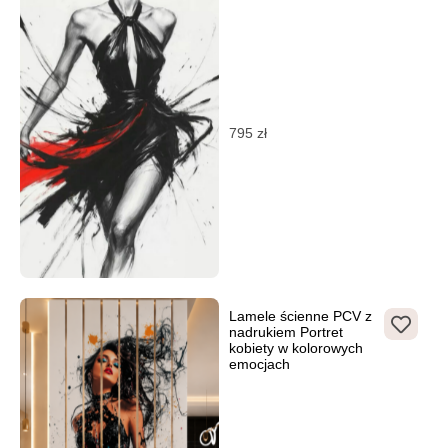
795
zł
Lamele ścienne PCV z
nadrukiem Portret
kobiety w kolorowych
emocjach