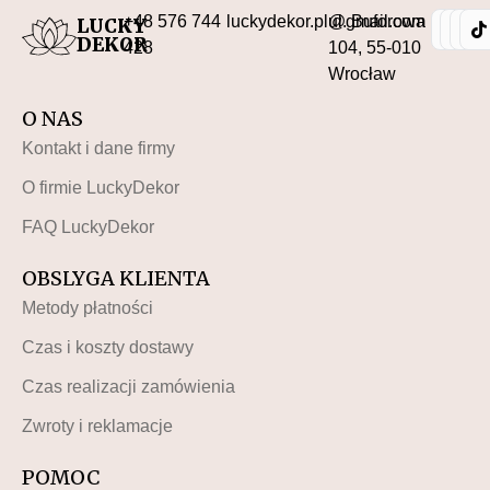
+48 576 744
luckydekor.pl@gmail.com
ul. Buforowa
LUCKY
DEKOR
428
104, 55-010
Wrocław
O NAS
Kontakt i dane firmy
O firmie LuckyDekor
FAQ LuckyDekor
OBSLYGA KLIENTA
Metody płatności
Czas i koszty dostawy
Czas realizacji zamówienia
Zwroty i reklamacje
POMOC