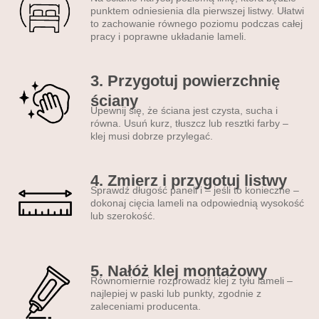
punktem odniesienia dla pierwszej listwy. Ułatwi
Nowoczesne lamele
to zachowanie równego poziomu podczas całej
ścienne PCV –
pracy i poprawne układanie lameli.
najważniejsze korzyści
3. Przygotuj powierzchnię
• prosty montaż na klej –
ściany
zajmuje ok. 30 min; • od razu
Upewnij się, że ściana jest czysta, sucha i
gotowe – nie trzeba
równa. Usuń kurz, tłuszcz lub resztki farby –
malować ani szlifować; •
klej musi dobrze przylegać.
trwałe, lekkie PCV odporne
na wilgoć i zarysowania;| •
4. Zmierz i przygotuj listwy
matowy lakier bez refleksów;
Sprawdź długość paneli i – jeśli to konieczne –
• wyrazisty druk UV (nie
dokonaj cięcia lameli na odpowiednią wysokość
lub szerokość.
blaknie min. 10 lat); • formaty
od 100 × 100 cm do 300 ×
300 cm; • opcja
5. Nałóż klej montażowy
personalizacji grafiki lub
Równomiernie rozprowadź klej z tyłu lameli –
wymiaru; • materiały
najlepiej w paski lub punkty, zgodnie z
nietoksyczne – bezpieczne
zaleceniami producenta.