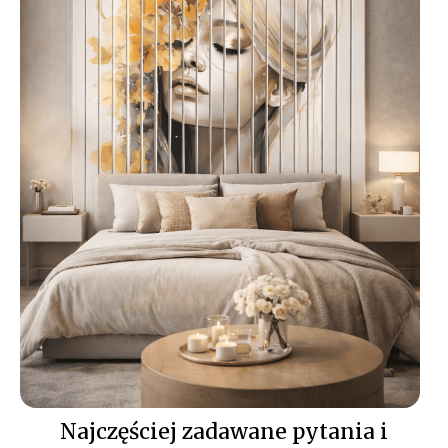
ściennych z nadrukiem
UV
polega na naniesieniu kleju
montażowego i dociśnięciu
panelu do wyznaczonej linii;
szczegółową instrukcję
znajdziesz w zakładce „
Jak
zamontować lamele
”.
Najczęściej zadawane pytania i