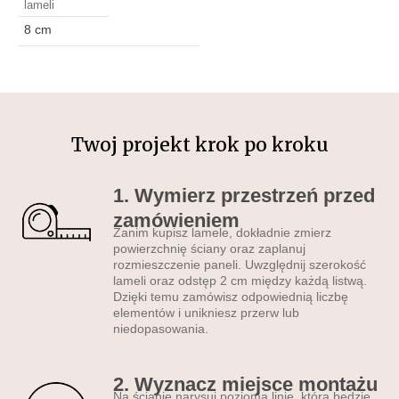
lameli
nadrukiem oraz matowe
8 cm
lamele, umożliwiają łatwą
personalizację wnętrz.
Dzięki swojej wytrzymałości
i estetyce, stanowią
doskonałe rozwiązanie dla
każdego pomieszczenia.
Twoj projekt krok po kroku
Do jakiego
pomieszczenia pasują
1. Wymierz przestrzeń przed
lamele ścienne?
zamówieniem
Zanim kupisz lamele, dokładnie zmierz
•
do salonu
– np. na ścianę
powierzchnię ściany oraz zaplanuj
rozmieszczenie paneli. Uwzględnij szerokość
za sofą lub telewizorem •
do
lameli oraz odstęp 2 cm między każdą listwą.
sypialni
– idealne za
Dzięki temu zamówisz odpowiednią liczbę
łóżkiem •
do kuchni
– jako
elementów i unikniesz przerw lub
niedopasowania.
alternatywa dla płytek
• do
przedpokoju lub na klatkę
schodową
• do biura,
2. Wyznacz miejsce montażu
gabinetu lub recepcji
Na ścianie narysuj poziomą linię, która będzie