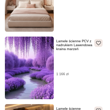
Lamele ścienne PCV z
nadrukiem Lawendowa
kraina marzeń
1 166
zł
Lamele ścienne