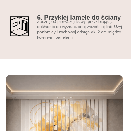
dla dzieci i zwierząt.
Specyfikacja
6. Przyklej lamele do ściany
techniczna lameli
Zacznij od pierwszej listwy, przyklejając ją
dekoracyjnych:
dokładnie do wyznaczonej wcześniej linii. Użyj
poziomicy i zachowaj odstęp ok. 2 cm między
szerokość lameli:
8 cm |
kolejnymi panelami.
grubość:
1 cm |
kolor
bazowy:
biały – uniwersalny
i elegancki |
powierzchnia:
matowa,
lakierowana – elegancka i
bez refleksów |
materiał:
wysokiej jakości
PCV – lekki i trwały |
druk:
nowoczesna
technologia UV – odporna
na blaknięcie, zapewniająca
intensywne kolory
Montaż lameli