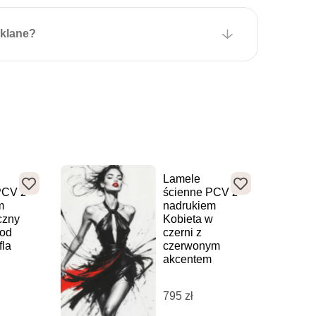
szklane?
Lamele
PCV z
ścienne PCV z
m
nadrukiem
czny
Kobieta w
pod
czerni z
fla
czerwonym
akcentem
795
zł