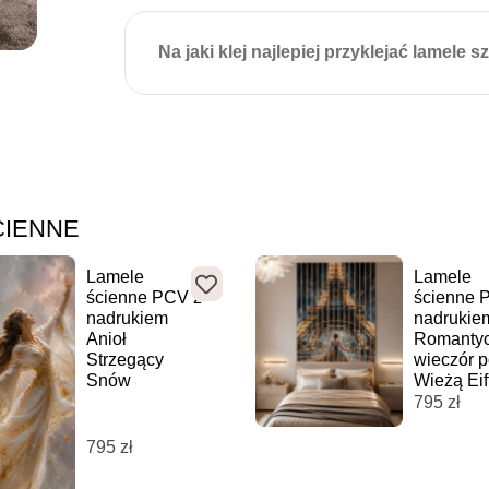
Na jaki klej najlepiej przyklejać lamele 
ŚCIENNE
Lamele
Lamele
ścienne PCV z
ścienne 
nadrukiem
nadrukie
Anioł
Romanty
Strzegący
wieczór 
Snów
Wieżą Eif
795
zł
795
zł