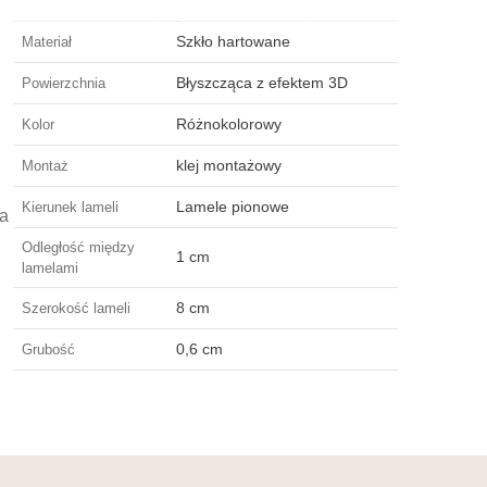
Szkło hartowane
Materiał
Błyszcząca z efektem 3D
Powierzchnia
Różnokolorowy
Kolor
klej montażowy
Montaż
Lamele pionowe
Kierunek lameli
za
Odległość między
1 cm
lamelami
8 cm
Szerokość lameli
0,6 cm
Grubość