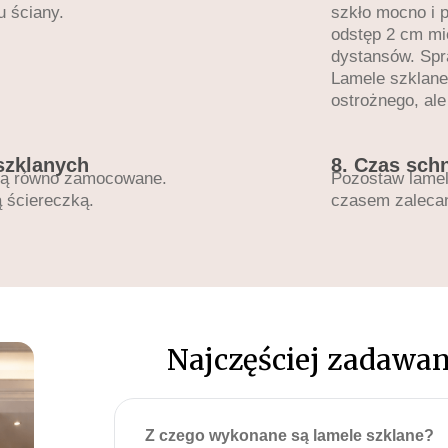
u ściany.
szkło mocno i p
odstęp 2 cm mi
dystansów. Spr
Lamele szklane
ostrożnego, al
szklanych
8. Czas sch
są równo zamocowane.
Pozostaw lamel
ą ściereczką.
czasem zalecan
Najczęściej zadawan
Z czego wykonane są lamele szklane?