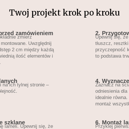
Twoj projekt krok po kroku
 przed zamówieniem
2. Przygoto
kładnie zmierz
Upewnij się, że
ą montowane. Uwzględnij
tłuszcz, resztk
dstęp 2 cm między każdą
przyczepność k
iednią ilość elementów i
to podstawa tr
.
klanych
4. Wyznacze
na ich tylnej stronie –
Zaznacz na ścia
lejność.
odniesienia dla 
idealnie równa.
montaż wszystk
le szklane
6. Montaż l
ę lameli. Upewnij się, że
Przyklej pierws