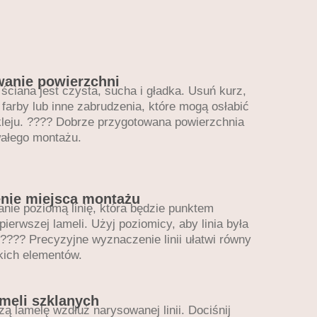
wanie powierzchni
 ściana jest czysta, sucha i gładka. Usuń kurz,
i farby lub inne zabrudzenia, które mogą osłabić
leju. ???? Dobrze przygotowana powierzchnia
wałego montażu.
nie miejsca montażu
nie poziomą linię, która będzie punktem
pierwszej lameli. Użyj poziomicy, aby linia była
 ???? Precyzyjne wyznaczenie linii ułatwi równy
ich elementów.
ameli szklanych
zą lamelę wzdłuż narysowanej linii. Dociśnij