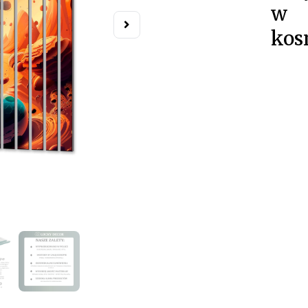
w
kos