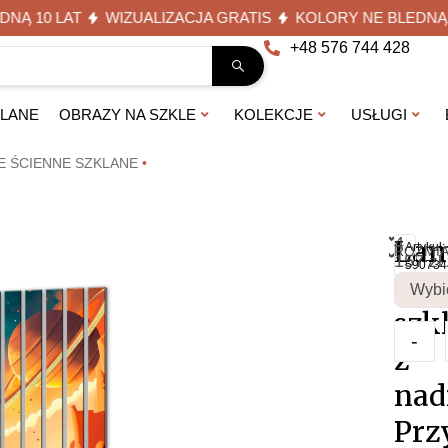
0 LAT
WIZUALIZACJA GRATIS
KOLORY NE BLEDNĄ 10 L
+48 576 744 428
KLANE
OBRAZY NA SZKLE
KOLEKCJE
USŁUGI
E ŚCIENNE SZKLANE
•
4
Lam
Artykuł:
ROZMI
157
zł
590734
ści
szk
-
z
nad
Prz