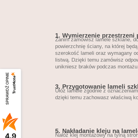
1. Wymierzenie przestrzeni
Zanim zamówisz lamele szklane, do
powierzchnię ściany, na której będ
szerokość lameli oraz wymagany o
listwą. Dzięki temu zamówisz odpow
unikniesz braków podczas montażu
SPRAWDŹ OPINIE
3. Przygotowanie lameli sz
Ułóż lamele zgodnie z oznaczeniami 
dzięki temu zachowasz właściwą ko
5. Nakładanie kleju na lame
4.9
Nałóż klej montażowy na tylną stron