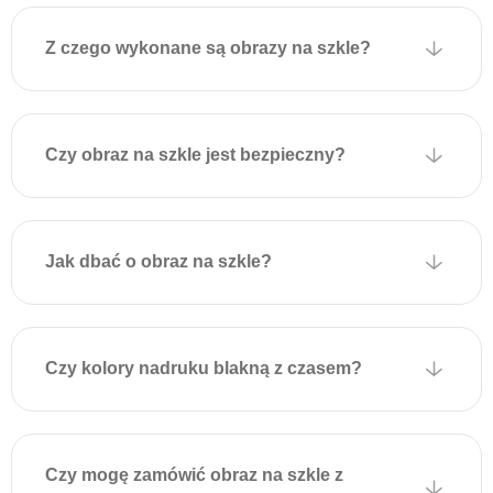
otworami montażowymi
umożliwiającymi
Z czego wykonane są obrazy na szkle?
zawieszenie na ścianie.
Płytki są przyklejone do
obrazu za pomocą
specjalnej taśmy
Czy obraz na szkle jest bezpieczny?
montażowej, która
wytrzymuje duże obciążenia
i zapewnia solidne
mocowanie.
Jak dbać o obraz na szkle?
Aby powiesić obraz,
wystarczy zamocować
odpowiednie kołki lub
Czy kolory nadruku blakną z czasem?
wkręty w ścianie zgodnie z
położeniem uchwytów na
obrazie i delikatnie zawiesić
dekorację. Montaż jest
Czy mogę zamówić obraz na szkle z
szybki, nie wymaga