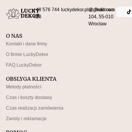
+48 576 744
luckydekor.pl@gmail.com
ul. Buforowa
LUCKY
DEKOR
428
104, 55-010
Wrocław
O NAS
Kontakt i dane firmy
O firmie LuckyDekor
FAQ LuckyDekor
OBSLYGA KLIENTA
Metody płatności
Czas i koszty dostawy
Czas realizacji zamówienia
Zwroty i reklamacje