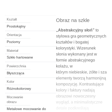
Obraz na szkle
Kształt
Prostokątny
„Abstrakcyjny słoń”
to
Orientacja
stylowa gra geometrycznych
Poziomy
kształtów i bogatej
kolorystyki. Wizerunek
Materiał
słonia wykonany jest w
Szkło hartowane
formie abstrakcyjnego
kolażu, w
Powierzchnia
którym niebieskie, żółte i szare
Błyszcząca
elementy tworzą harmonijną
Kolor
kompozycję. Kontrastujące
Różnokolorowy
kolory i faktury nadają
obrazowi nowoczesny
Mocowanie
wygląd, a minimalistyczne
obrazu
detale podkreślają
Metalowe mocowanie do