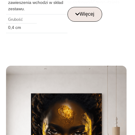
wyjątkowość tego dzieła.
zawieszenia wchodzi w skład
zestawu.
Ten obraz na szkle będzie
Więcej
świetnym akcentem
Grubość
w nowoczesnym wnętrzu,
0,4 cm
dodając mu
odrobinę kreatywności i eleganc
Idealnie nadaje się do
dekoracji salonu, biura lub kre
przestrzeni, wprowadzając
atmosferę inspiracji i stylu.
Gdzie najlepiej
umieścić szklaną
obraz?
Szklane obrazy najlepiej
umieścić w centralnym
punkcie pomieszczenia,
takim jak salon, jadalnia lub
biuro, aby pełniły rolę nie