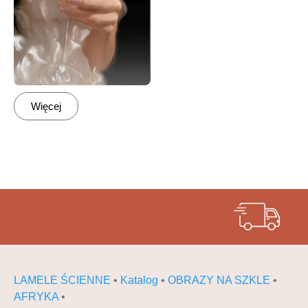
Więcej
LAMELE ŚCIENNE
•
Katalog
•
OBRAZY NA SZKLE
•
AFRYKA
•