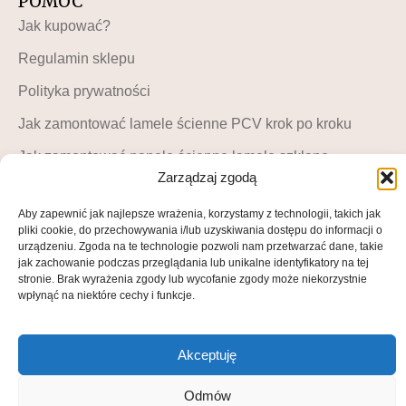
POMOC
Jak kupować?
Regulamin sklepu
Polityka prywatności
Jak zamontować lamele ścienne PCV krok po kroku
Jak zamontować panele ścienne lamele szklane –
instrukcja krok po kroku
Zarządzaj zgodą
MOJE KONTO
Aby zapewnić jak najlepsze wrażenia, korzystamy z technologii, takich jak
pliki cookie, do przechowywania i/lub uzyskiwania dostępu do informacji o
Moje konto
urządzeniu. Zgoda na te technologie pozwoli nam przetwarzać dane, takie
jak zachowanie podczas przeglądania lub unikalne identyfikatory na tej
Blog LuckyDekor
stronie. Brak wyrażenia zgody lub wycofanie zgody może niekorzystnie
wpłynąć na niektóre cechy i funkcje.
Lista życzeń
Akceptuję
© All rights reserved • 2025
Odmów