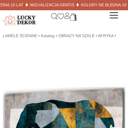
 10 LAT
WIZUALIZACJA GRATIS
KOLORY NE BLEDNĄ 10 LAT
LUCKY
DEKOR
LAMELE ŚCIENNE
•
Katalog
•
OBRAZY NA SZKLE
•
AFRYKA
•