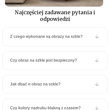
elegancję i styl.
Łatwy i niezawodny
Najczęściej zadawane pytania i
montaż
obrazów
odpowiedzi
szklanych
Z tyłu szklanego obrazu
Z czego wykonane są obrazy na szkle?
fabrycznie przymocowane
są dwie metalowe płytki z
otworami montażowymi
umożliwiającymi
Czy obraz na szkle jest bezpieczny?
zawieszenie na ścianie.
Płytki są przyklejone do
obrazu za pomocą
specjalnej taśmy
Jak dbać o obraz na szkle?
montażowej, która
wytrzymuje duże obciążenia
i zapewnia solidne
mocowanie.
Czy kolory nadruku blakną z czasem?