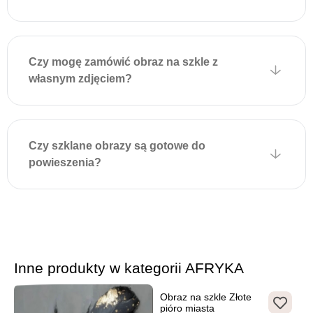
Aby powiesić obraz,
wystarczy zamocować
odpowiednie kołki lub
wkręty w ścianie zgodnie z
Czy mogę zamówić obraz na szkle z
położeniem uchwytów na
własnym zdjęciem?
obrazie i delikatnie zawiesić
dekorację. Montaż jest
szybki, nie wymaga
dodatkowych narzędzi i
Czy szklane obrazy są gotowe do
zapewnia estetyczny wygląd
powieszenia?
bez widocznych elementów
mocujących.
Inne produkty w kategorii AFRYKA
Obraz na szkle Złote
pióro miasta