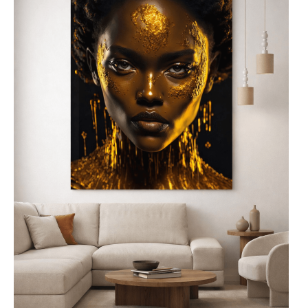
Gdzie najlepiej
umieścić szklaną
obraz?
Szklane obrazy najlepiej
umieścić w centralnym
punkcie pomieszczenia,
takim jak salon, jadalnia lub
biuro, aby pełniły rolę nie
tylko dekoracyjną, ale także
artystyczną. Nowoczesne
obrazy na szkle do salonu
będą interesującym
akcentem na jednej ze
ścian, a obrazy szklane do
kuchni doskonale
komponują się nad blatem
lub w pobliżu stołu,
wprowadzając do wnętrza