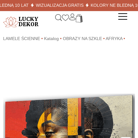
NĄ 10 LAT
WIZUALIZACJA GRATIS
KOLORY NE BLEDNĄ 10 LA
LUCKY
DEKOR
LAMELE ŚCIENNE
•
Katalog
•
OBRAZY NA SZKLE
•
AFRYKA
•