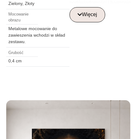
podświadomości i harmonię
Zielony, Złoty
między różnymi aspektami
Więcej
Mocowanie
osobowości.
obrazu
Bogate odcienie czerwieni,
Metalowe mocowanie do
żółci i czerni tworzą
zawieszenia wchodzi w skład
dynamikę i dodają głębi
zestawu.
obrazowi, a złote akcenty
Grubość
podkreślają wyrafinowanie
0,4 cm
kompozycji. Szklany
obraz doskonale pasuje do
nowoczesnych wnętrz,
takich jak salon, biuro czy
przestrzeń kreatywna. To
doskonały wybór dla osób
ceniących obrazy
dekoracyjne, nowoczesne
obrazy na szkle i unikalne
elementy wystroju wnętrz.