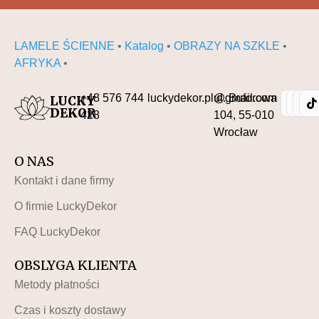
LAMELE ŚCIENNE
•
Katalog
•
OBRAZY NA SZKLE
•
AFRYKA
•
+48 576 744
luckydekor.pl@gmail.com
ul. Buforowa
LUCKY
DEKOR
428
104, 55-010
Wrocław
O NAS
Kontakt i dane firmy
O firmie LuckyDekor
FAQ LuckyDekor
OBSLYGA KLIENTA
Metody płatności
Czas i koszty dostawy