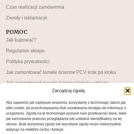
Czas realizacji zamówienia
Zwroty i reklamacje
POMOC
Jak kupować?
Regulamin sklepu
Polityka prywatności
Jak zamontować lamele ścienne PCV krok po kroku
Jak zamontować panele ścienne lamele szklane –
instrukcja krok po kroku
Zarządzaj zgodą
MOJE KONTO
Aby zapewnić jak najlepsze wrażenia, korzystamy z technologii, takich jak
pliki cookie, do przechowywania i/lub uzyskiwania dostępu do informacji o
Moje konto
urządzeniu. Zgoda na te technologie pozwoli nam przetwarzać dane, takie
jak zachowanie podczas przeglądania lub unikalne identyfikatory na tej
Blog LuckyDekor
stronie. Brak wyrażenia zgody lub wycofanie zgody może niekorzystnie
wpłynąć na niektóre cechy i funkcje.
Lista życzeń