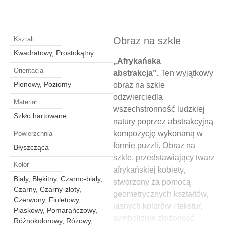
Obraz na szkle
Kształt
Kwadratowy, Prostokątny
„Afrykańska
Orientacja
abstrakcja”.
Ten wyjątkowy
Pionowy, Poziomy
obraz na szkle
odzwierciedla
Materiał
wszechstronność ludzkiej
Szkło hartowane
natury poprzez abstrakcyjną
kompozycję wykonaną w
Powierzchnia
formie puzzli. Obraz na
Błyszcząca
szkle, przedstawiający twarz
Kolor
afrykańskiej kobiety,
Biały, Błękitny, Czarno-biały,
stworzony za pomocą
Czarny, Czarny-złoty,
geometrycznych kształtów,
Czerwony, Fioletowy,
jasnych kolorów i tekstur,
Piaskowy, Pomarańczowy,
symbolizuje złożoność
Różnokolorowy, Różowy,