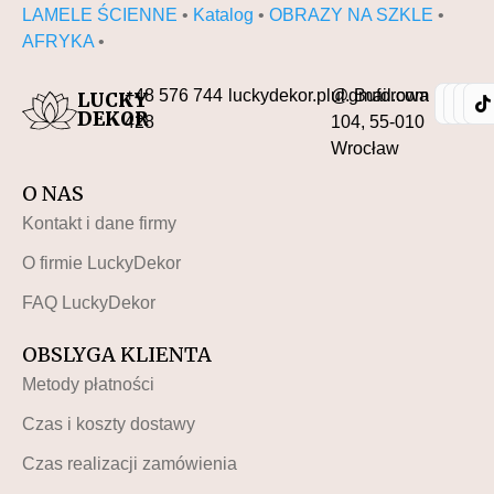
LAMELE ŚCIENNE
•
Katalog
•
OBRAZY NA SZKLE
•
AFRYKA
•
+48 576 744
luckydekor.pl@gmail.com
ul. Buforowa
LUCKY
DEKOR
428
104, 55-010
Wrocław
O NAS
Kontakt i dane firmy
O firmie LuckyDekor
FAQ LuckyDekor
OBSLYGA KLIENTA
Metody płatności
Czas i koszty dostawy
Czas realizacji zamówienia