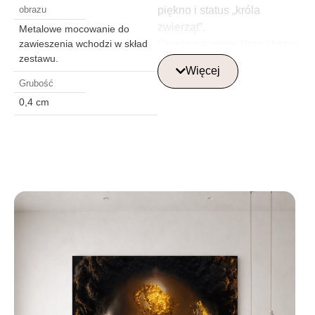
piękno i status „króla
obrazu
zwierząt”.
Metalowe mocowanie do
Ciepłe odcienie złota i brązu
zawieszenia wchodzi w skład
zestawu.
harmonijnie dopełniają
Więcej
kompozycję, nadając jej
Grubość
głębi i elegancji. Padające
0,4 cm
na lwa światło tworzy
wrażenie realizmu i
dynamiki. Obraz na
szkle stanie się wyjątkowym
akcentem w nowoczesnym
wnętrzu, wprowadzając
atmosferę potęgi i
wyrafinowanej estetyki
natury. Idealnie nadaje się
jako obraz do salonu, biura
lub kreatywnej przestrzeni,
podkreślając gust i styl
właściciela.