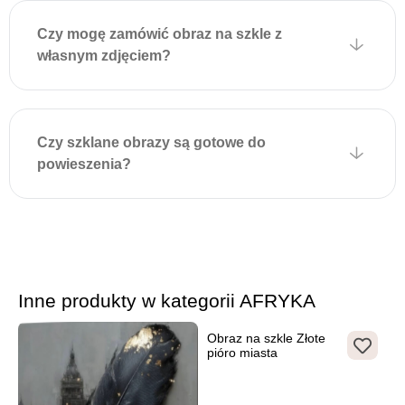
mocowanie.
Czy mogę zamówić obraz na szkle z
Aby powiesić obraz,
własnym zdjęciem?
wystarczy zamocować
odpowiednie kołki lub
wkręty w ścianie zgodnie z
położeniem uchwytów na
Czy szklane obrazy są gotowe do
obrazie i delikatnie zawiesić
powieszenia?
dekorację. Montaż jest
szybki, nie wymaga
dodatkowych narzędzi i
zapewnia estetyczny wygląd
bez widocznych elementów
mocujących.
Inne produkty w kategorii AFRYKA
Obraz na szkle Złote
pióro miasta