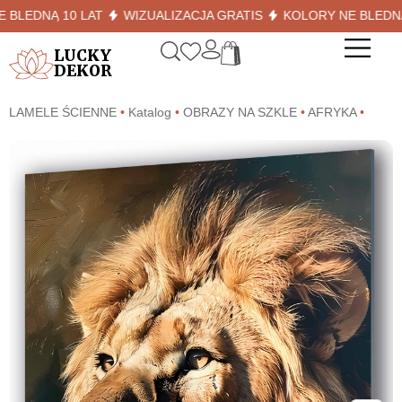
EDNĄ 10 LAT
WIZUALIZACJA GRATIS
KOLORY NE BLEDNĄ 10
LUCKY
DEKOR
LAMELE ŚCIENNE
•
Katalog
•
OBRAZY NA SZKLE
•
AFRYKA
•