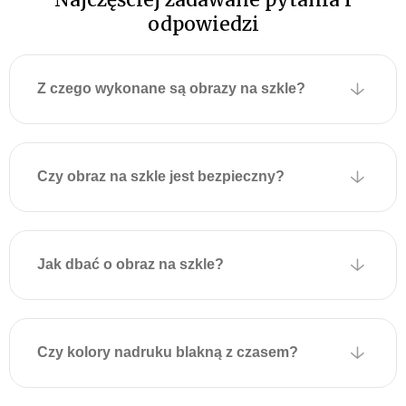
wprowadzając do wnętrza
odpowiedzi
elegancję i styl.
Łatwy i niezawodny
montaż
obrazów
Z czego wykonane są obrazy na szkle?
szklanych
Z tyłu szklanego obrazu
fabrycznie przymocowane
Czy obraz na szkle jest bezpieczny?
są dwie metalowe płytki z
otworami montażowymi
umożliwiającymi
zawieszenie na ścianie.
Jak dbać o obraz na szkle?
Płytki są przyklejone do
obrazu za pomocą
specjalnej taśmy
montażowej, która
Czy kolory nadruku blakną z czasem?
wytrzymuje duże obciążenia
i zapewnia solidne