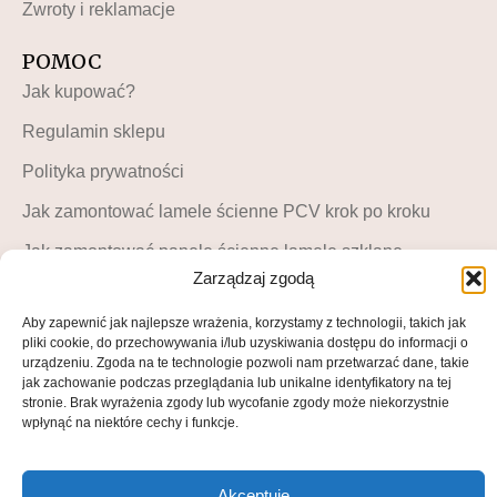
Zwroty i reklamacje
POMOC
Jak kupować?
Regulamin sklepu
Polityka prywatności
Jak zamontować lamele ścienne PCV krok po kroku
Jak zamontować panele ścienne lamele szklane –
instrukcja krok po kroku
Zarządzaj zgodą
MOJE KONTO
Aby zapewnić jak najlepsze wrażenia, korzystamy z technologii, takich jak
pliki cookie, do przechowywania i/lub uzyskiwania dostępu do informacji o
Moje konto
urządzeniu. Zgoda na te technologie pozwoli nam przetwarzać dane, takie
jak zachowanie podczas przeglądania lub unikalne identyfikatory na tej
Blog LuckyDekor
stronie. Brak wyrażenia zgody lub wycofanie zgody może niekorzystnie
wpłynąć na niektóre cechy i funkcje.
Lista życzeń
Akceptuję