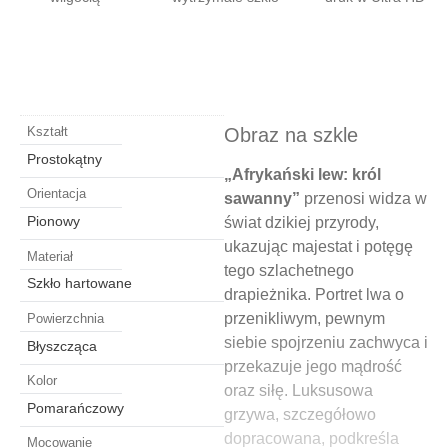
Obraz na szkle
Kształt
Prostokątny
„Afrykański lew: król
Orientacja
sawanny”
przenosi widza w
Pionowy
świat dzikiej przyrody,
ukazując majestat i potęgę
Materiał
tego szlachetnego
Szkło hartowane
drapieżnika. Portret lwa o
przenikliwym, pewnym
Powierzchnia
siebie spojrzeniu zachwyca i
Błyszcząca
przekazuje jego mądrość
Kolor
oraz siłę. Luksusowa
Pomarańczowy
grzywa, szczegółowo
dopracowana, podkreśla
Mocowanie