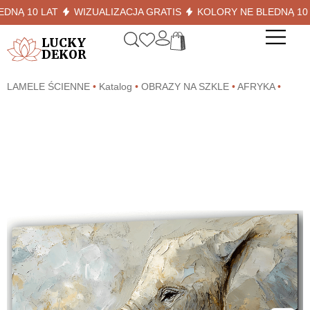
 10 LAT
WIZUALIZACJA GRATIS
KOLORY NE BLEDNĄ 10 LAT
LUCKY
DEKOR
LAMELE ŚCIENNE
•
Katalog
•
OBRAZY NA SZKLE
•
AFRYKA
•