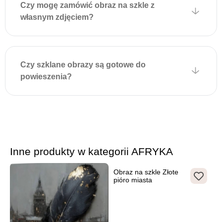
Czy mogę zamówić obraz na szkle z
odpowiednie kołki lub
własnym zdjęciem?
wkręty w ścianie zgodnie z
położeniem uchwytów na
obrazie i delikatnie zawiesić
dekorację. Montaż jest
Czy szklane obrazy są gotowe do
szybki, nie wymaga
powieszenia?
dodatkowych narzędzi i
zapewnia estetyczny wygląd
bez widocznych elementów
mocujących.
Inne produkty w kategorii AFRYKA
Obraz na szkle Złote
pióro miasta