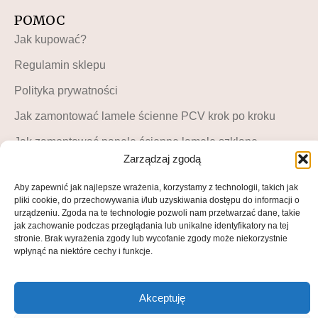
POMOC
Jak kupować?
Regulamin sklepu
Polityka prywatności
Jak zamontować lamele ścienne PCV krok po kroku
Jak zamontować panele ścienne lamele szklane –
instrukcja krok po kroku
Zarządzaj zgodą
MOJE KONTO
Aby zapewnić jak najlepsze wrażenia, korzystamy z technologii, takich jak
pliki cookie, do przechowywania i/lub uzyskiwania dostępu do informacji o
Moje konto
urządzeniu. Zgoda na te technologie pozwoli nam przetwarzać dane, takie
jak zachowanie podczas przeglądania lub unikalne identyfikatory na tej
Blog LuckyDekor
stronie. Brak wyrażenia zgody lub wycofanie zgody może niekorzystnie
wpłynąć na niektóre cechy i funkcje.
Lista życzeń
Akceptuję
© All rights reserved • 2025