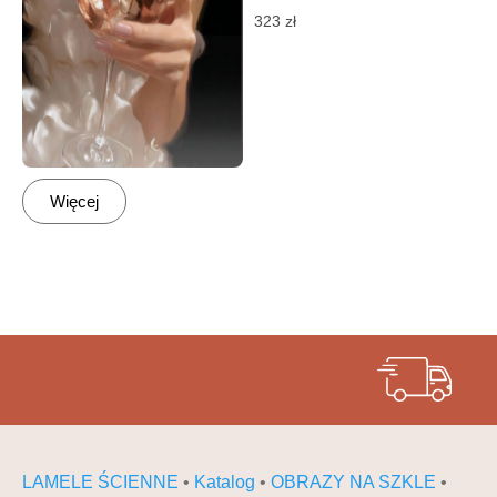
323
zł
Więcej
LAMELE ŚCIENNE
•
Katalog
•
OBRAZY NA SZKLE
•