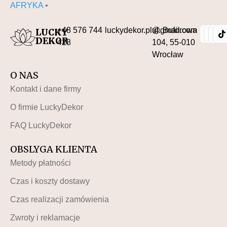
AFRYKA
•
+48 576 744
luckydekor.pl@gmail.com
ul. Buforowa
LUCKY
DEKOR
428
104, 55-010
Wrocław
O NAS
Kontakt i dane firmy
O firmie LuckyDekor
FAQ LuckyDekor
OBSLYGA KLIENTA
Metody płatności
Czas i koszty dostawy
Czas realizacji zamówienia
Zwroty i reklamacje