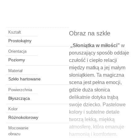
Obraz na szkle
Kształt
Prostokątny
„Słoniątka w miłości”
w
Orientacja
poruszający sposób oddaje
Poziomy
czułość i ciepło relacji
między matką a jej małym
Materiał
słoniątkiem. Ta magiczna
Szkło hartowane
scena jest pełna emocji,
gdzie duża słonica
Powierzchnia
delikatnie dotyka trąbą
Błyszcząca
swoje dziecko. Pastelowe
Kolor
kolory i subtelne detale
Różnokolorowy
tworzą lekką, miękką
atmosferę, która emanuje
Mocowanie
harmonią i komfortem.
obrazu