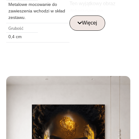
Ten wyjątkowy obraz
Metalowe mocowanie do
dekoracyjny na
zawieszenia wchodzi w skład
zestawu.
szkle idealnie nadaje się
Więcej
do nowoczesnego wnętrza,
Grubość
dodając mu odrobinę ciepła
0,4 cm
i miłości. Świetnie sprawdzi
się jako ozdoba
w salonie, pokoju
dziecięcym czy sypialni,
tworząc spokój i
inspirację. Obraz na szkle z
motywem słoni doskonale
wkomponuje się w każde
wnętrze, symbolizując siłę
rodzinnych więzi i dodając
naturalnej estetyki.
Gdzie najlepiej
umieścić szklaną