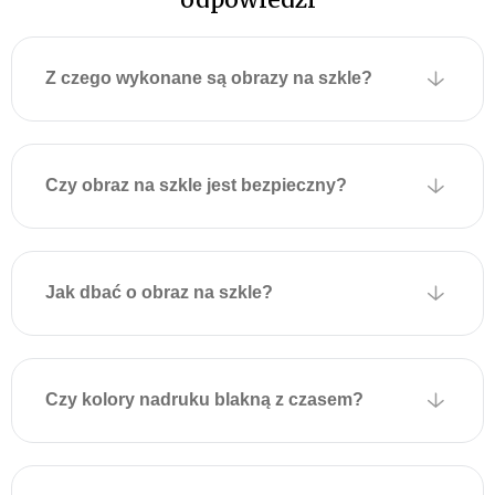
Łatwy i niezawodny
montaż
obrazów
szklanych
Z czego wykonane są obrazy na szkle?
Z tyłu szklanego obrazu
fabrycznie przymocowane
są dwie metalowe płytki z
otworami montażowymi
Czy obraz na szkle jest bezpieczny?
umożliwiającymi
zawieszenie na ścianie.
Płytki są przyklejone do
obrazu za pomocą
Jak dbać o obraz na szkle?
specjalnej taśmy
montażowej, która
wytrzymuje duże obciążenia
i zapewnia solidne
Czy kolory nadruku blakną z czasem?
mocowanie.
Aby powiesić obraz,
wystarczy zamocować