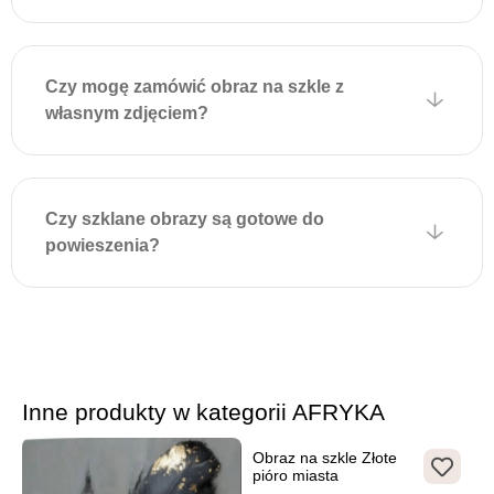
Płytki są przyklejone do
obrazu za pomocą
specjalnej taśmy
Czy mogę zamówić obraz na szkle z
montażowej, która
własnym zdjęciem?
wytrzymuje duże obciążenia
i zapewnia solidne
mocowanie.
Czy szklane obrazy są gotowe do
Aby powiesić obraz,
powieszenia?
wystarczy zamocować
odpowiednie kołki lub
wkręty w ścianie zgodnie z
położeniem uchwytów na
obrazie i delikatnie zawiesić
dekorację. Montaż jest
szybki, nie wymaga
Inne produkty w kategorii AFRYKA
dodatkowych narzędzi i
Obraz na szkle Złote
zapewnia estetyczny wygląd
pióro miasta
bez widocznych elementów