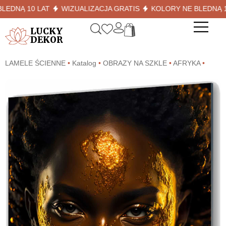
NĄ 10 LAT
WIZUALIZACJA GRATIS
KOLORY NE BLEDNĄ 10 L
LUCKY
DEKOR
LAMELE ŚCIENNE
•
Katalog
•
OBRAZY NA SZKLE
•
AFRYKA
•