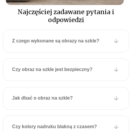
obrazy na szkle do salonu
będą interesującym
Najczęściej zadawane pytania i
akcentem na jednej ze
odpowiedzi
ścian, a obrazy szklane do
kuchni doskonale
komponują się nad blatem
Z czego wykonane są obrazy na szkle?
lub w pobliżu stołu,
wprowadzając do wnętrza
elegancję i styl.
Łatwy i niezawodny
Czy obraz na szkle jest bezpieczny?
montaż
obrazów
szklanych
Z tyłu szklanego obrazu
Jak dbać o obraz na szkle?
fabrycznie przymocowane
są dwie metalowe płytki z
otworami montażowymi
umożliwiającymi
Czy kolory nadruku blakną z czasem?
zawieszenie na ścianie.