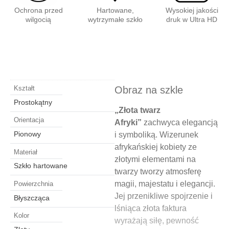
Ochrona przed
Hartowane,
Wysokiej jakości
wilgocią
wytrzymałe szkło
druk w Ultra HD
Obraz na szkle
Kształt
Prostokątny
„Złota twarz
Orientacja
Afryki”
zachwyca elegancją
Pionowy
i symboliką. Wizerunek
afrykańskiej kobiety ze
Materiał
złotymi elementami na
Szkło hartowane
twarzy tworzy atmosferę
magii, majestatu i elegancji.
Powierzchnia
Jej przenikliwe spojrzenie i
Błyszcząca
lśniąca złota faktura
Kolor
wyrażają siłę, pewność