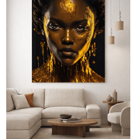
od eleganckiego
salonu po stylowe biuro.
Symbolizuje harmonię
sztuki, naturalnego piękna i
wysokiego stylu, wnosząc
do przestrzeni
odrobinę luksusu i tajemniczośc
Gdzie najlepiej
umieścić szklaną
obraz?
Szklane obrazy najlepiej
umieścić w centralnym
punkcie pomieszczenia,
takim jak salon, jadalnia lub
biuro, aby pełniły rolę nie
tylko dekoracyjną, ale także
artystyczną. Nowoczesne