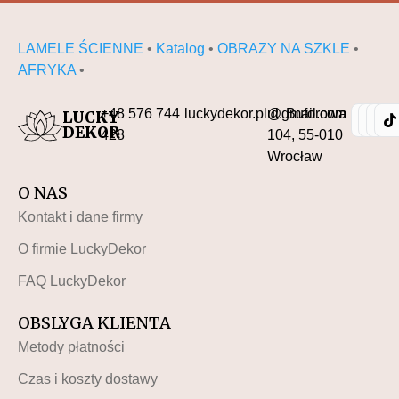
LAMELE ŚCIENNE
•
Katalog
•
OBRAZY NA SZKLE
•
AFRYKA
•
+48 576 744
luckydekor.pl@gmail.com
ul. Buforowa
LUCKY
DEKOR
428
104, 55-010
Wrocław
O NAS
Kontakt i dane firmy
O firmie LuckyDekor
FAQ LuckyDekor
OBSLYGA KLIENTA
Metody płatności
Czas i koszty dostawy