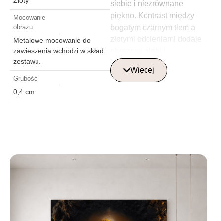
Złoty
siebie i niezrównane
piękno. Kontrast między
Mocowanie
bogatym czarnym tłem a
obrazu
złotymi odcieniami dodaje
Metalowe mocowanie do
obrazowi głębi i
zawieszenia wchodzi w skład
zestawu.
dramatyzmu. Delikatne
Więcej
detale i gra światła tworzą
Grubość
trójwymiarowy i realistyczny
0,4 cm
efekt, podkreślając każdą
linię i teksturę obrazu. Lekki
połysk szkła dodaje
dodatkowego
wyrafinowania, dzięki czemu
obraz ten jest idealnym
wyborem do nowoczesnego
wnętrza.
Obraz ten stanie się
centralnym akcentem w
każdym pomieszczeniu –