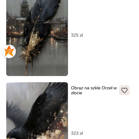
mocujących.
325
zł
Obraz na szkle Orzeł w
złocie
323
zł