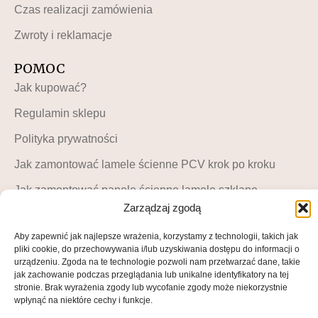
Czas realizacji zamówienia
Zwroty i reklamacje
POMOC
Jak kupować?
Regulamin sklepu
Polityka prywatności
Jak zamontować lamele ścienne PCV krok po kroku
Jak zamontować panele ścienne lamele szklane –
instrukcja krok po kroku
Zarządzaj zgodą
MOJE KONTO
Aby zapewnić jak najlepsze wrażenia, korzystamy z technologii, takich jak
pliki cookie, do przechowywania i/lub uzyskiwania dostępu do informacji o
Moje konto
urządzeniu. Zgoda na te technologie pozwoli nam przetwarzać dane, takie
jak zachowanie podczas przeglądania lub unikalne identyfikatory na tej
Blog LuckyDekor
stronie. Brak wyrażenia zgody lub wycofanie zgody może niekorzystnie
wpłynąć na niektóre cechy i funkcje.
Lista życzeń