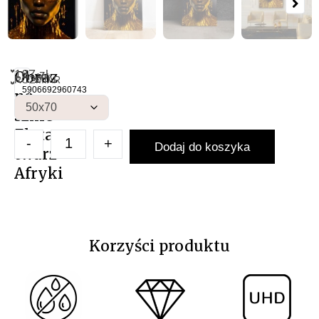
167
Obraz
zł
NAS
Artykuł:
ROZMIAR
Obraz 
O
5906692960743
na
szkle
Złota
-
+
Dodaj do koszyka
twarz
Afryki
Korzyści produktu