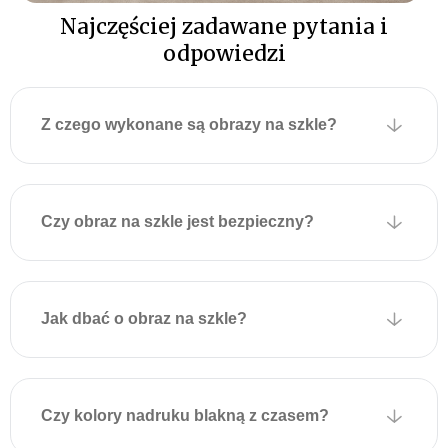
Najczęściej zadawane pytania i
fabrycznie przymocowane
są dwie metalowe płytki z
odpowiedzi
otworami montażowymi
umożliwiającymi
zawieszenie na ścianie.
Z czego wykonane są obrazy na szkle?
Płytki są przyklejone do
obrazu za pomocą
specjalnej taśmy
montażowej, która
Czy obraz na szkle jest bezpieczny?
wytrzymuje duże obciążenia
i zapewnia solidne
mocowanie.
Jak dbać o obraz na szkle?
Aby powiesić obraz,
wystarczy zamocować
odpowiednie kołki lub
wkręty w ścianie zgodnie z
Czy kolory nadruku blakną z czasem?
położeniem uchwytów na
obrazie i delikatnie zawiesić