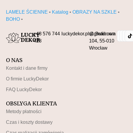
LAMELE ŚCIENNE
•
Katalog
•
OBRAZY NA SZKLE
•
BOHO
•
+48 576 744
luckydekor.pl@gmail.com
ul. Buforowa
LUCKY
DEKOR
428
104, 55-010
Wrocław
O NAS
Kontakt i dane firmy
O firmie LuckyDekor
FAQ LuckyDekor
OBSLYGA KLIENTA
Metody płatności
Czas i koszty dostawy
Czas realizacji zamówienia