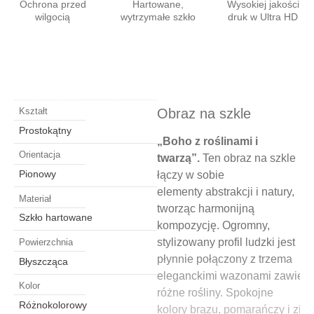
Ochrona przed
Hartowane,
Wysokiej jakości
wilgocią
wytrzymałe szkło
druk w Ultra HD
Obraz na szkle
Kształt
Prostokątny
„Boho z roślinami i
Orientacja
twarzą”.
Ten obraz na szkle
Pionowy
łączy w sobie
elementy abstrakcji i natury,
Materiał
tworząc harmonijną
Szkło hartowane
kompozycję. Ogromny,
stylizowany profil ludzki jest
Powierzchnia
płynnie połączony z trzema
Błyszcząca
eleganckimi wazonami zawiera
Kolor
różne rośliny. Spokojne
Różnokolorowy
kolory brązu, pomarańczy i ziel