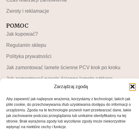
Zwroty i reklamacje
POMOC
Jak kupować?
Regulamin sklepu
Polityka prywatności
Jak zamontować lamele ścienne PCV krok po kroku
Jak zamontować panele ścienne lamele szklane –
instrukcja krok po kroku
Zarządzaj zgodą
MOJE KONTO
Aby zapewnić jak najlepsze wrażenia, korzystamy z technologii, takich jak
pliki cookie, do przechowywania i/lub uzyskiwania dostępu do informacji o
Moje konto
urządzeniu. Zgoda na te technologie pozwoli nam przetwarzać dane, takie
jak zachowanie podczas przeglądania lub unikalne identyfikatory na tej
Blog LuckyDekor
stronie. Brak wyrażenia zgody lub wycofanie zgody może niekorzystnie
wpłynąć na niektóre cechy i funkcje.
Lista życzeń