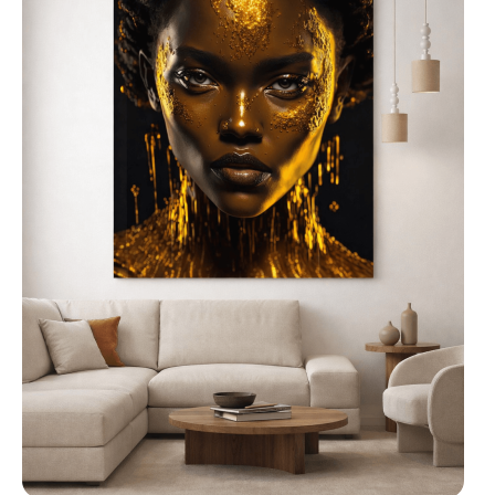
punkcie pomieszczenia,
takim jak salon, jadalnia lub
biuro, aby pełniły rolę nie
tylko dekoracyjną, ale także
artystyczną. Nowoczesne
obrazy na szkle do salonu
będą interesującym
akcentem na jednej ze
ścian, a obrazy szklane do
kuchni doskonale
komponują się nad blatem
lub w pobliżu stołu,
wprowadzając do wnętrza
elegancję i styl.
Łatwy i niezawodny
montaż
obrazów
szklanych
Z tyłu szklanego obrazu