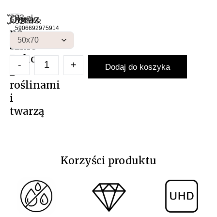
283
Obraz
zł
NAS
Artykuł:
ROZMIAR
Obraz 
5906692975914
na
szkle
Boho
-
+
Dodaj do koszyka
z
roślinami
i
twarzą
Korzyści produktu