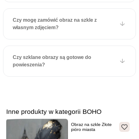
dekorację. Montaż jest
szybki, nie wymaga
Czy mogę zamówić obraz na szkle z
dodatkowych narzędzi i
własnym zdjęciem?
zapewnia estetyczny wygląd
bez widocznych elementów
mocujących.
Czy szklane obrazy są gotowe do
powieszenia?
Inne produkty w kategorii BOHO
Obraz na szkle Złote
pióro miasta