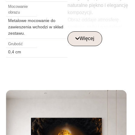
naturalne piękno i elegancję
Mocowanie
kompozycji.
obrazu
Obraz oddaje atmosferę
Metalowe mocowanie do
spokoju, stylu i naturalnej
zawieszenia wchodzi w skład
zestawu.
harmonii, dzięki czemu jest
Więcej
idealnym elementem
Grubość
dekoracyjnym do
0,4 cm
nowoczesnego wnętrza.
Doskonale nadaje się do
każdego pomieszczenia,
dodając mu elegancji i
inspiracji.
Gdzie najlepiej
umieścić szklaną
obraz?
Szklane obrazy najlepiej
umieścić w centralnym