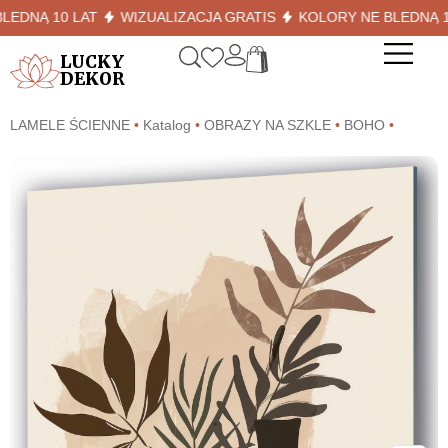
NĄ 10 LAT
WIZUALIZACJA GRATIS
KOLORY NE BLEDNĄ 10 L
LUCKY
DEKOR
LAMELE ŚCIENNE
•
Katalog
•
OBRAZY NA SZKLE
•
BOHO
•