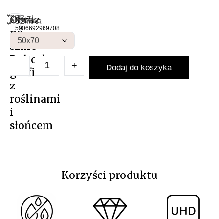
283
Obraz
zł
NAS
Artykuł:
ROZMIAR
Obraz 
5906692969708
na
szkle
Bohoska
-
+
Dodaj do koszyka
grafika
z
roślinami
i
słońcem
Korzyści produktu