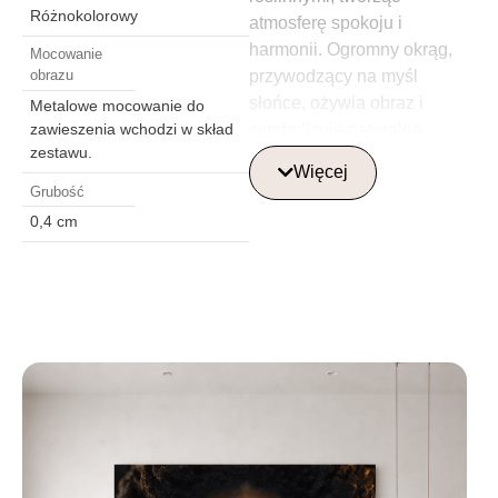
Różnokolorowy
atmosferę spokoju i
harmonii. Ogromny okrąg,
Mocowanie
przywodzący na myśl
obrazu
słońce, ożywia obraz i
Metalowe mocowanie do
symbolizuje naturalną
zawieszenia wchodzi w skład
zestawu.
energię.
Więcej
To dzieło sztuki doskonale
Grubość
wpasuje się w wnętrze, które
0,4 cm
stara się wyrazić
nowoczesny, inspirowany
naturą styl, dodając
pomieszczeniu ciepła,
elegancji i inspiracji
kulturowych.
Gdzie najlepiej
umieścić szklaną
obraz?