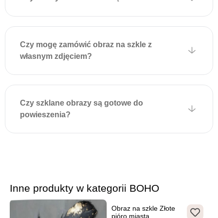
położeniem uchwytów na
obrazie i delikatnie zawiesić
dekorację. Montaż jest
Czy mogę zamówić obraz na szkle z
szybki, nie wymaga
własnym zdjęciem?
dodatkowych narzędzi i
zapewnia estetyczny wygląd
bez widocznych elementów
mocujących.
Czy szklane obrazy są gotowe do
powieszenia?
Inne produkty w kategorii BOHO
Obraz na szkle Złote
pióro miasta