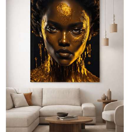
Szklane obrazy najlepiej
umieścić w centralnym
punkcie pomieszczenia,
takim jak salon, jadalnia lub
biuro, aby pełniły rolę nie
tylko dekoracyjną, ale także
artystyczną. Nowoczesne
obrazy na szkle do salonu
będą interesującym
akcentem na jednej ze
ścian, a obrazy szklane do
kuchni doskonale
komponują się nad blatem
lub w pobliżu stołu,
wprowadzając do wnętrza
elegancję i styl.
Łatwy i niezawodny
montaż
obrazów