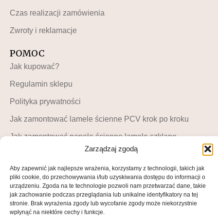
Czas realizacji zamówienia
Zwroty i reklamacje
POMOC
Jak kupować?
Regulamin sklepu
Polityka prywatności
Jak zamontować lamele ścienne PCV krok po kroku
Jak zamontować panele ścienne lamele szklane –
instrukcja krok po kroku
Zarządzaj zgodą
MOJE KONTO
Aby zapewnić jak najlepsze wrażenia, korzystamy z technologii, takich jak
pliki cookie, do przechowywania i/lub uzyskiwania dostępu do informacji o
Moje konto
urządzeniu. Zgoda na te technologie pozwoli nam przetwarzać dane, takie
jak zachowanie podczas przeglądania lub unikalne identyfikatory na tej
Blog LuckyDekor
stronie. Brak wyrażenia zgody lub wycofanie zgody może niekorzystnie
wpłynąć na niektóre cechy i funkcje.
Lista życzeń