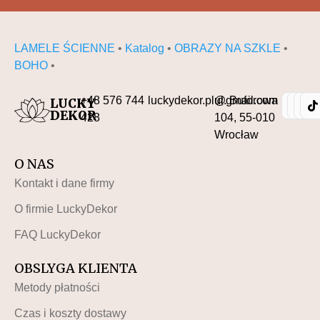
LAMELE ŚCIENNE
•
Katalog
•
OBRAZY NA SZKLE
•
BOHO
•
+48 576 744
luckydekor.pl@gmail.com
ul. Buforowa
LUCKY
DEKOR
428
104, 55-010
Wrocław
O NAS
Kontakt i dane firmy
O firmie LuckyDekor
FAQ LuckyDekor
OBSLYGA KLIENTA
Metody płatności
Czas i koszty dostawy