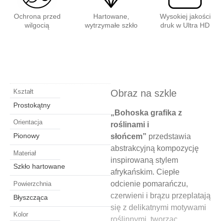
Ochrona przed
Hartowane,
Wysokiej jakości
wilgocią
wytrzymałe szkło
druk w Ultra HD
Obraz na szkle
Kształt
Prostokątny
„Bohoska grafika z
Orientacja
roślinami i
Pionowy
słońcem”
przedstawia
abstrakcyjną kompozycję
Materiał
inspirowaną stylem
Szkło hartowane
afrykańskim. Ciepłe
odcienie pomarańczu,
Powierzchnia
czerwieni i brązu przeplatają
Błyszcząca
się z delikatnymi motywami
Kolor
roślinnymi, tworząc