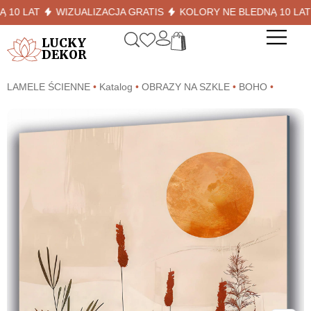
 LAT
WIZUALIZACJA GRATIS
KOLORY NE BLEDNĄ 10 LAT
LUCKY
DEKOR
LAMELE ŚCIENNE
•
Katalog
•
OBRAZY NA SZKLE
•
BOHO
•