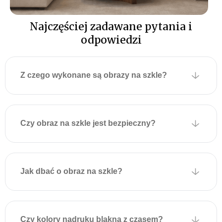
szklanych
Najczęściej zadawane pytania i
Z tyłu szklanego obrazu
fabrycznie przymocowane
odpowiedzi
są dwie metalowe płytki z
otworami montażowymi
umożliwiającymi
Z czego wykonane są obrazy na szkle?
zawieszenie na ścianie.
Płytki są przyklejone do
obrazu za pomocą
specjalnej taśmy
Czy obraz na szkle jest bezpieczny?
montażowej, która
wytrzymuje duże obciążenia
i zapewnia solidne
mocowanie.
Jak dbać o obraz na szkle?
Aby powiesić obraz,
wystarczy zamocować
odpowiednie kołki lub
Czy kolory nadruku blakną z czasem?
wkręty w ścianie zgodnie z