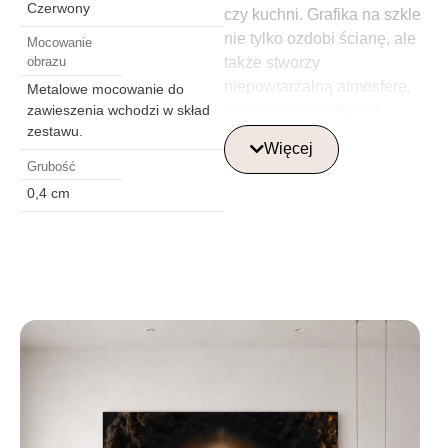
Czerwony
czy kuchni. Grafika na szkle
nie tylko ozdobi ścianę, ale
Mocowanie
także stworzy
obrazu
niepowtarzalną atmosferę,
Metalowe mocowanie do
która zachwyci Twoich
zawieszenia wchodzi w skład
zestawu.
gości. Nie przegap okazji na
Więcej
wzbogacenie swojego domu
Grubość
o ten szklany obraz, który
0,4 cm
zachwyca nie tylko formą,
ale i treścią!
Gdzie najlepiej
umieścić szklany
obraz?
Szklane obrazy najlepiej
umieścić w centralnym
punkcie pomieszczenia,
takim jak salon, jadalnia lub