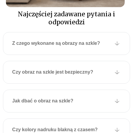
otworami montażowymi
Najczęściej zadawane pytania i
umożliwiającymi
zawieszenie na ścianie.
odpowiedzi
Płytki są przyklejone do
obrazu za pomocą
specjalnej taśmy
Z czego wykonane są obrazy na szkle?
montażowej, która
wytrzymuje duże obciążenia
i zapewnia solidne
mocowanie.
Czy obraz na szkle jest bezpieczny?
Aby powiesić obraz,
wystarczy zamocować
odpowiednie kołki lub
Jak dbać o obraz na szkle?
wkręty w ścianie zgodnie z
położeniem uchwytów na
obrazie i delikatnie zawiesić
dekorację. Montaż jest
Czy kolory nadruku blakną z czasem?
szybki, nie wymaga