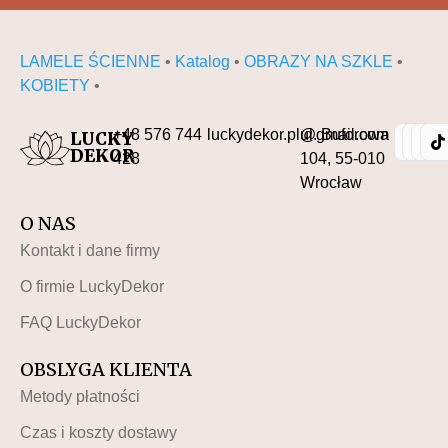
LAMELE ŚCIENNE
•
Katalog
•
OBRAZY NA SZKLE
•
KOBIETY
•
+48 576 744
luckydekor.pl@gmail.com
ul. Buforowa
LUCKY
DEKOR
428
104, 55-010
Wrocław
O NAS
Kontakt i dane firmy
O firmie LuckyDekor
FAQ LuckyDekor
OBSLYGA KLIENTA
Metody płatności
Czas i koszty dostawy