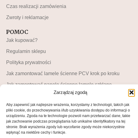
Czas realizacji zamówienia
Zwroty i reklamacje
POMOC
Jak kupować?
Regulamin sklepu
Polityka prywatności
Jak zamontować lamele ścienne PCV krok po kroku
Jak zamontować panele ścienne lamele szklane –
instrukcja krok po kroku
Zarządzaj zgodą
MOJE KONTO
Aby zapewnić jak najlepsze wrażenia, korzystamy z technologii, takich jak
pliki cookie, do przechowywania i/lub uzyskiwania dostępu do informacji o
Moje konto
urządzeniu. Zgoda na te technologie pozwoli nam przetwarzać dane, takie
jak zachowanie podczas przeglądania lub unikalne identyfikatory na tej
Blog LuckyDekor
stronie. Brak wyrażenia zgody lub wycofanie zgody może niekorzystnie
wpłynąć na niektóre cechy i funkcje.
Lista życzeń