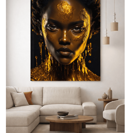
biuro, aby pełniły rolę nie
tylko dekoracyjną, ale także
artystyczną. Nowoczesne
obrazy na szkle do salonu
będą interesującym
akcentem na jednej ze
ścian, a obrazy szklane do
kuchni doskonale
komponują się nad blatem
lub w pobliżu stołu,
wprowadzając do wnętrza
elegancję i styl.
Łatwy i niezawodny
montaż
obrazów
szklanych
Z tyłu szklanego obrazu
fabrycznie przymocowane
są dwie metalowe płytki z