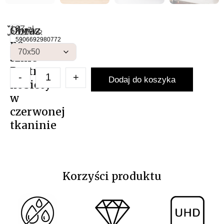
167
Obraz
zł
NAS
Artykuł:
ROZMIAR
Obraz 
5906692980772
na
szkle
Portret
-
+
Dodaj do koszyka
kobiety
w
czerwonej
tkaninie
Korzyści produktu