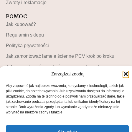
Zwroty i reklamacje
POMOC
Jak kupować?
Regulamin sklepu
Polityka prywatności
Jak zamontować lamele ścienne PCV krok po kroku
Jak zamontować panele ścienne lamele szklane –
instrukcja krok po kroku
Zarządzaj zgodą
MOJE KONTO
Aby zapewnić jak najlepsze wrażenia, korzystamy z technologii, takich jak
pliki cookie, do przechowywania i/lub uzyskiwania dostępu do informacji o
Moje konto
urządzeniu. Zgoda na te technologie pozwoli nam przetwarzać dane, takie
jak zachowanie podczas przeglądania lub unikalne identyfikatory na tej
Blog LuckyDekor
stronie. Brak wyrażenia zgody lub wycofanie zgody może niekorzystnie
wpłynąć na niektóre cechy i funkcje.
Lista życzeń
Akceptuję