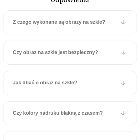
Z tyłu szklanego obrazu
fabrycznie przymocowane
są dwie metalowe płytki z
Z czego wykonane są obrazy na szkle?
otworami montażowymi
umożliwiającymi
zawieszenie na ścianie.
Płytki są przyklejone do
Czy obraz na szkle jest bezpieczny?
obrazu za pomocą
specjalnej taśmy
montażowej, która
wytrzymuje duże obciążenia
Jak dbać o obraz na szkle?
i zapewnia solidne
mocowanie.
Aby powiesić obraz,
Czy kolory nadruku blakną z czasem?
wystarczy zamocować
odpowiednie kołki lub
wkręty w ścianie zgodnie z
położeniem uchwytów na