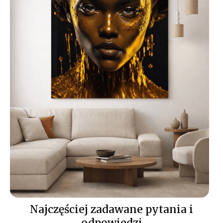
umieścić w centralnym
punkcie pomieszczenia,
takim jak salon, jadalnia lub
biuro, aby pełniły rolę nie
tylko dekoracyjną, ale także
artystyczną. Nowoczesne
obrazy na szkle do
salonu będą interesującym
akcentem na jednej ze
ścian, a obrazy szklane do
kuchni doskonale
komponują się nad blatem
lub w pobliżu stołu,
wprowadzając do wnętrza
elegancję i styl.
Łatwy i niezawodny
montaż
obrazów
Najczęściej zadawane pytania i
szklanych
odpowiedzi