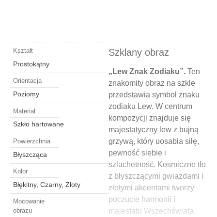
Szklany obraz
Kształt
Prostokątny
„Lew Znak Zodiaku”.
Ten
Orientacja
znakomity obraz na szkle
Poziomy
przedstawia symbol znaku
zodiaku Lew. W centrum
Materiał
kompozycji znajduje się
Szkło hartowane
majestatyczny lew z bujną
grzywą, który uosabia siłę,
Powierzchnia
pewność siebie i
Błyszcząca
szlachetność. Kosmiczne tło
Kolor
z błyszczącymi gwiazdami i
Błękitny, Czarny, Złoty
złotymi akcentami tworzy
poczucie harmonii i
Mocowanie
majestatu Wszechświata.
obrazu