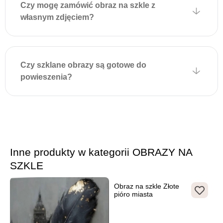
Czy mogę zamówić obraz na szkle z
obrazie i delikatnie zawiesić
własnym zdjęciem?
dekorację. Montaż jest
szybki, nie wymaga
dodatkowych narzędzi i
zapewnia estetyczny wygląd
Czy szklane obrazy są gotowe do
bez widocznych elementów
powieszenia?
mocujących.
Inne produkty w kategorii OBRAZY NA
SZKLE
Obraz na szkle Złote
pióro miasta