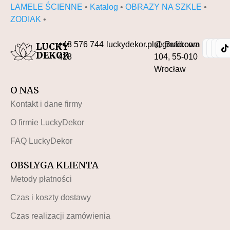
LAMELE ŚCIENNE
•
Katalog
•
OBRAZY NA SZKLE
•
ZODIAK
•
+48 576 744
luckydekor.pl@gmail.com
ul. Buforowa
LUCKY
DEKOR
428
104, 55-010
Wrocław
O NAS
Kontakt i dane firmy
O firmie LuckyDekor
FAQ LuckyDekor
OBSLYGA KLIENTA
Metody płatności
Czas i koszty dostawy
Czas realizacji zamówienia