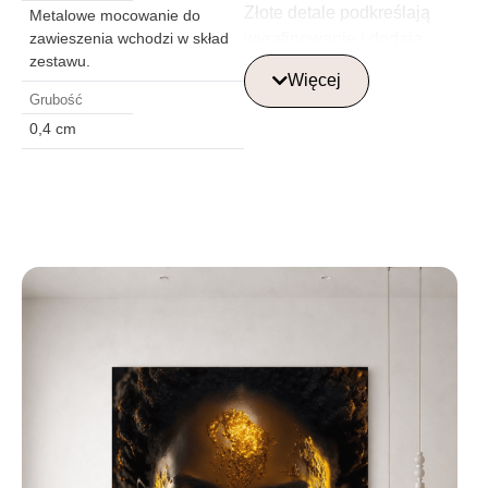
Złote detale podkreślają
Metalowe mocowanie do
wyrafinowanie i dodają
zawieszenia wchodzi w skład
zestawu.
obrazowi elegancji, a
Więcej
głębokie odcienie błękitu i
Grubość
złota tworzą dynamiczny
0,4 cm
kontrast. Ten szklany obraz
stanie się jasnym akcentem
w każdym wnętrzu, dodając
mu siły, stylu i harmonii. Jest
idealny dla osób urodzonych
pod znakiem Lwa lub dla
tych, którzy interesują się
astrologią i sztuką.
Gdzie najlepiej
umieścić szklaną
obraz?
Szklane obrazy najlepiej