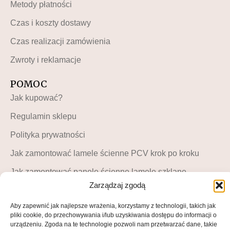
Metody płatności
Czas i koszty dostawy
Czas realizacji zamówienia
Zwroty i reklamacje
POMOC
Jak kupować?
Regulamin sklepu
Polityka prywatności
Jak zamontować lamele ścienne PCV krok po kroku
Jak zamontować panele ścienne lamele szklane –
instrukcja krok po kroku
Zarządzaj zgodą
MOJE KONTO
Aby zapewnić jak najlepsze wrażenia, korzystamy z technologii, takich jak
pliki cookie, do przechowywania i/lub uzyskiwania dostępu do informacji o
Moje konto
urządzeniu. Zgoda na te technologie pozwoli nam przetwarzać dane, takie