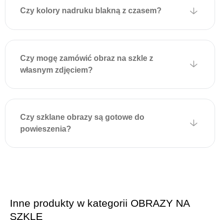
wkręty w ścianie zgodnie z
Czy kolory nadruku blakną z czasem?
położeniem uchwytów na
obrazie i delikatnie zawiesić
dekorację. Montaż jest
szybki, nie wymaga
Czy mogę zamówić obraz na szkle z
dodatkowych narzędzi i
własnym zdjęciem?
zapewnia estetyczny wygląd
bez widocznych elementów
mocujących.
Czy szklane obrazy są gotowe do
powieszenia?
Inne produkty w kategorii OBRAZY NA
SZKLE