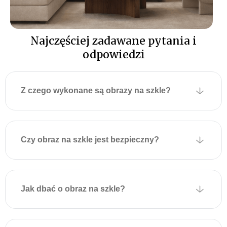
szklanych
Z tyłu szklanego obrazu
Najczęściej zadawane pytania i
fabrycznie przymocowane
są dwie metalowe płytki z
odpowiedzi
otworami montażowymi
umożliwiającymi
zawieszenie na ścianie.
Z czego wykonane są obrazy na szkle?
Płytki są przyklejone do
obrazu za pomocą
specjalnej taśmy
montażowej, która
Czy obraz na szkle jest bezpieczny?
wytrzymuje duże obciążenia
i zapewnia solidne
mocowanie.
Jak dbać o obraz na szkle?
Aby powiesić obraz,
wystarczy zamocować
odpowiednie kołki lub