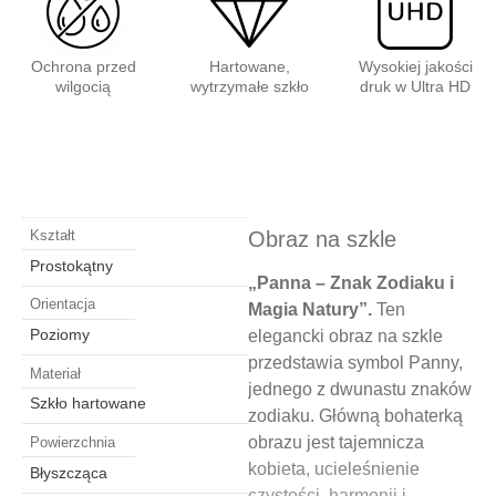
Ochrona przed
Hartowane,
Wysokiej jakości
wilgocią
wytrzymałe szkło
druk w Ultra HD
Obraz na szkle
Kształt
Prostokątny
„Panna – Znak Zodiaku i
Orientacja
Magia Natury”.
Ten
Poziomy
elegancki obraz na szkle
przedstawia symbol Panny,
Materiał
jednego z dwunastu znaków
Szkło hartowane
zodiaku. Główną bohaterką
obrazu jest tajemnicza
Powierzchnia
kobieta, ucieleśnienie
Błyszcząca
czystości, harmonii i