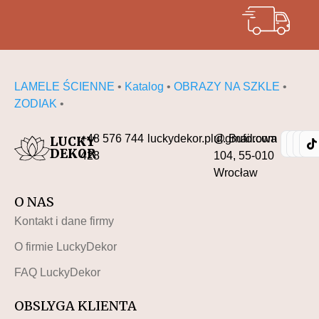
LAMELE ŚCIENNE
•
Katalog
•
OBRAZY NA SZKLE
•
ZODIAK
•
+48 576 744
luckydekor.pl@gmail.com
ul. Buforowa
LUCKY
DEKOR
428
104, 55-010
Wrocław
O NAS
Kontakt i dane firmy
O firmie LuckyDekor
FAQ LuckyDekor
OBSLYGA KLIENTA