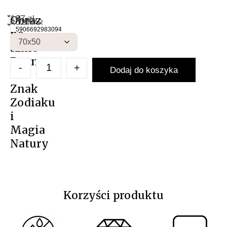
167
Obraz
zł
NAS
Artykuł:
ROZMIAR
Obraz 
5906692983094
na
szkle
Panna
-
+
Dodaj do koszyka
–
Znak
Zodiaku
i
Magia
Natury
Korzyści produktu