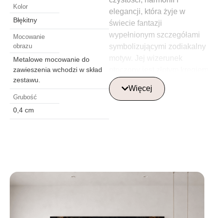
Kolor
elegancji, która żyje w
Błękitny
świecie fantazji
wypełnionym szczegółami
Mocowanie
symbolizującymi zodiakalny
obrazu
motyw. Jej wizerunek
Metalowe mocowanie do
otoczony jest złotym kręgiem
zawieszenia wchodzi w skład
zestawu.
z symbolami typowymi dla
Więcej
znaku Panny, które dodają
Grubość
magii. Jej falujące
0,4 cm
niebieskie włosy
harmonijnie przeplatają się z
kosmicznymi elementami,
tworząc efekt lekkości i
magii.
Gdzie najlepiej
umieścić szklaną
obraz?