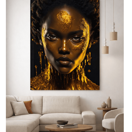
Szklane obrazy najlepiej
umieścić w centralnym
punkcie pomieszczenia,
takim jak salon, jadalnia lub
biuro, aby pełniły rolę nie
tylko dekoracyjną, ale także
artystyczną. Nowoczesne
obrazy na szkle do
salonu będą interesującym
akcentem na jednej ze
ścian, a obrazy szklane do
kuchni doskonale
komponują się nad blatem
lub w pobliżu stołu,
wprowadzając do wnętrza
elegancję i styl.
Łatwy i niezawodny
montaż
obrazów