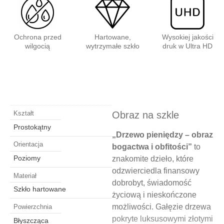
Ochrona przed
Hartowane,
Wysokiej jakości
wilgocią
wytrzymałe szkło
druk w Ultra HD
Obraz na szkle
Kształt
Prostokątny
„Drzewo pieniędzy – obraz
Orientacja
bogactwa i obfitości”
to
Poziomy
znakomite dzieło, które
odzwierciedla finansowy
Materiał
dobrobyt, świadomość
Szkło hartowane
życiową i nieskończone
możliwości. Gałęzie drzewa
Powierzchnia
pokryte luksusowymi złotymi
Błyszcząca