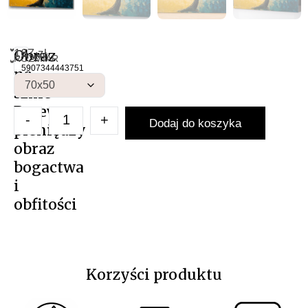
167
Obraz
zł
NAS
Artykuł:
ROZMIAR
Obraz 
5907344443751
na
szkle
Drzewo
-
+
Dodaj do koszyka
pieniędzy
obraz
bogactwa
i
obfitości
Korzyści produktu