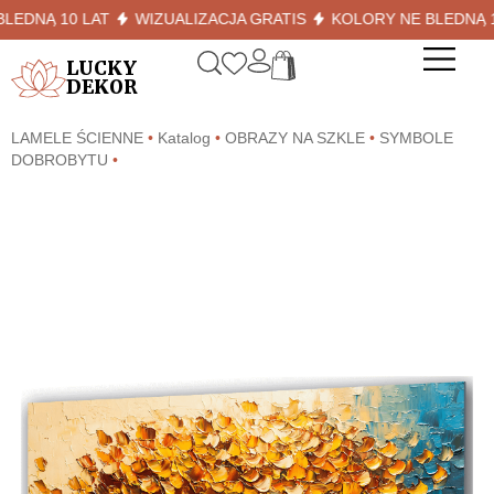
NĄ 10 LAT
WIZUALIZACJA GRATIS
KOLORY NE BLEDNĄ 10 L
LUCKY
DEKOR
LAMELE ŚCIENNE
•
Katalog
•
OBRAZY NA SZKLE
•
SYMBOLE
DOBROBYTU
•