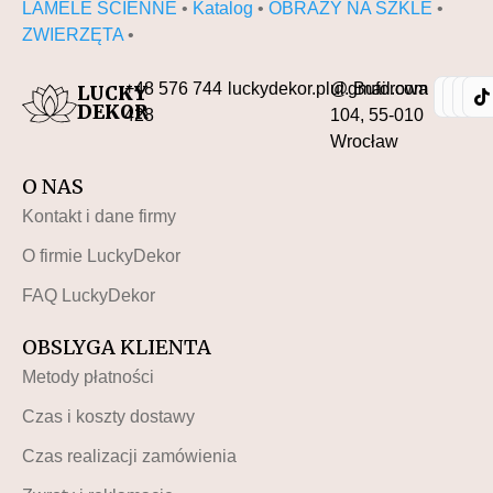
LAMELE ŚCIENNE
•
Katalog
•
OBRAZY NA SZKLE
•
ZWIERZĘTA
•
+48 576 744
luckydekor.pl@gmail.com
ul. Buforowa
LUCKY
DEKOR
428
104, 55-010
Wrocław
O NAS
Kontakt i dane firmy
O firmie LuckyDekor
FAQ LuckyDekor
OBSLYGA KLIENTA
Metody płatności
Czas i koszty dostawy
Czas realizacji zamówienia