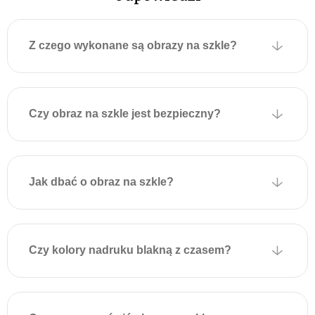
wytrzymuje duże obciążenia
i zapewnia solidne
mocowanie.
Z czego wykonane są obrazy na szkle?
Aby powiesić obraz,
wystarczy zamocować
odpowiednie kołki lub
Czy obraz na szkle jest bezpieczny?
wkręty w ścianie zgodnie z
położeniem uchwytów na
obrazie i delikatnie zawiesić
dekorację. Montaż jest
Jak dbać o obraz na szkle?
szybki, nie wymaga
dodatkowych narzędzi i
zapewnia estetyczny wygląd
bez widocznych elementów
Czy kolory nadruku blakną z czasem?
mocujących.