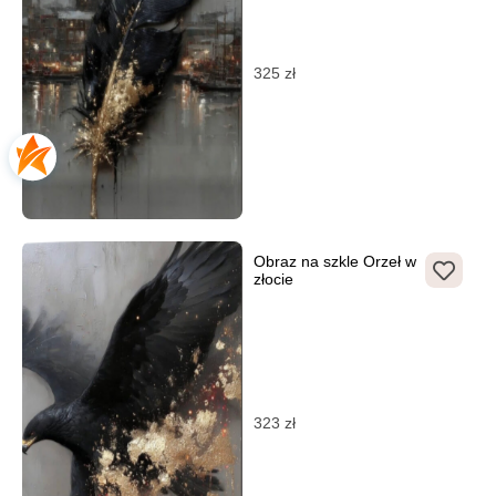
325
zł
Obraz na szkle Orzeł w
złocie
323
zł