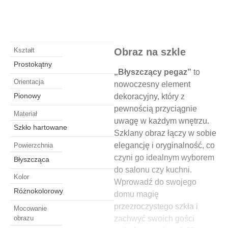
Obraz na szkle
Kształt
Prostokątny
„Błyszczący pegaz”
to
Orientacja
nowoczesny element
Pionowy
dekoracyjny, który z
pewnością przyciągnie
Materiał
uwagę w każdym wnętrzu.
Szkło hartowane
Szklany obraz łączy w sobie
elegancję i oryginalność, co
Powierzchnia
czyni go idealnym wyborem
Błyszcząca
do salonu czy kuchni.
Kolor
Wprowadź do swojego
Różnokolorowy
domu magię
przezroczystego szkła i
Mocowanie
zachwyć swoich gości
obrazu