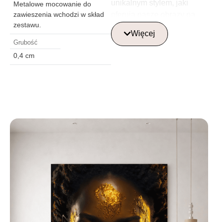
unikalnym stylem, jaki
Metalowe mocowanie do
oferują nasze obrazy na
zawieszenia wchodzi w skład
zestawu.
szkle!
Więcej
Grubość
Gdzie najlepiej
0,4 cm
umieścić szklany
obraz?
Szklane obrazy najlepiej
umieścić w centralnym
punkcie pomieszczenia,
takim jak salon, jadalnia lub
biuro, aby pełniły rolę nie
tylko dekoracyjną, ale także
artystyczną. Nowoczesne
obrazy na szkle do salonu
będą interesującym
akcentem na jednej ze
ścian, a obrazy szklane do
kuchni doskonale