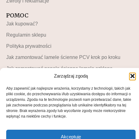
Zwroty i reklamacje
POMOC
Jak kupować?
Regulamin sklepu
Polityka prywatności
Jak zamontować lamele ścienne PCV krok po kroku
Jak zamontować panele ścienne lamele szklane –
instrukcja krok po kroku
Zarządzaj zgodą
MOJE KONTO
Aby zapewnić jak najlepsze wrażenia, korzystamy z technologii, takich jak
pliki cookie, do przechowywania i/lub uzyskiwania dostępu do informacji o
Moje konto
urządzeniu. Zgoda na te technologie pozwoli nam przetwarzać dane, takie
jak zachowanie podczas przeglądania lub unikalne identyfikatory na tej
Blog LuckyDekor
stronie. Brak wyrażenia zgody lub wycofanie zgody może niekorzystnie
wpłynąć na niektóre cechy i funkcje.
Lista życzeń
Akceptuję