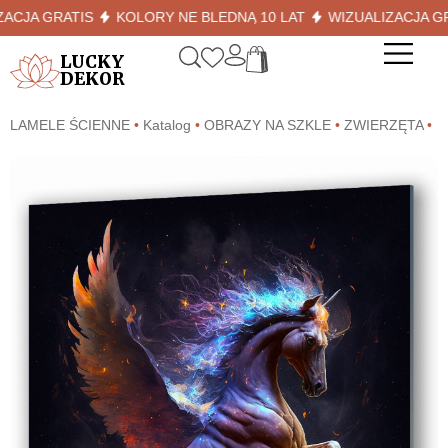
A GRATIS
KOLORY NE BLEDNĄ 10 LAT
WIZUALIZACJA GRATI
LUCKY
DEKOR
LAMELE ŚCIENNE
•
Katalog
•
OBRAZY NA SZKLE
•
ZWIERZĘTA
•