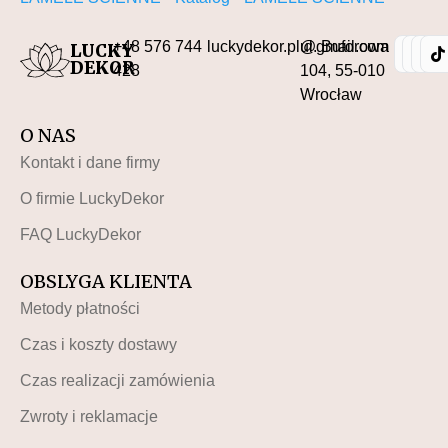
+48 576 744
luckydekor.pl@gmail.com
ul. Buforowa
LUCKY
DEKOR
428
104, 55-010
Wrocław
O NAS
Kontakt i dane firmy
O firmie LuckyDekor
FAQ LuckyDekor
OBSLYGA KLIENTA
Metody płatności
Czas i koszty dostawy
Czas realizacji zamówienia
Zwroty i reklamacje