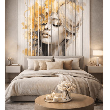
powierzchnia:
matowa,
lakierowana – elegancka i
bez refleksów |
materiał:
wysokiej jakości
PCV – lekki i trwały |
druk:
nowoczesna
technologia UV – odporna
na blaknięcie, zapewniająca
intensywne kolory
Montaż lameli
ściennych z nadrukiem
UV
polega na naniesieniu kleju
montażowego i dociśnięciu
panelu do wyznaczonej linii;
szczegółową instrukcję
znajdziesz w zakładce „
Jak