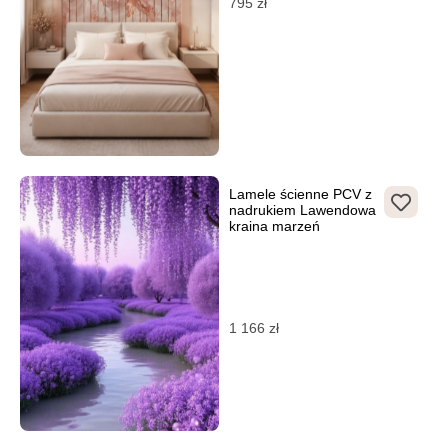
795
zł
Lamele ścienne PCV z
nadrukiem Lawendowa
kraina marzeń
1 166
zł