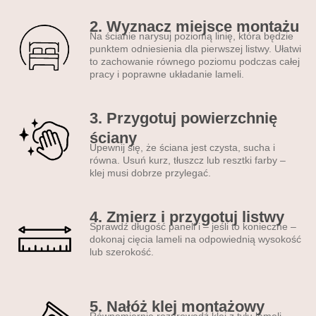
pomieszczenia pasują
lamele ścienne?
2. Wyznacz miejsce montażu
Na ścianie narysuj poziomą linię, która będzie
punktem odniesienia dla pierwszej listwy. Ułatwi
•
do salonu
– np. na ścianę
to zachowanie równego poziomu podczas całej
za sofą lub telewizorem •
do
pracy i poprawne układanie lameli.
sypialni
– idealne za
łóżkiem •
do kuchni
– jako
3. Przygotuj powierzchnię
alternatywa dla płytek
• do
ściany
przedpokoju lub na klatkę
Upewnij się, że ściana jest czysta, sucha i
schodową
• do biura,
równa. Usuń kurz, tłuszcz lub resztki farby –
gabinetu lub recepcji
klej musi dobrze przylegać.
Nowoczesne lamele
ścienne PCV –
4. Zmierz i przygotuj listwy
najważniejsze korzyści
Sprawdź długość paneli i – jeśli to konieczne –
dokonaj cięcia lameli na odpowiednią wysokość
lub szerokość.
• prosty montaż na klej –
zajmuje ok. 30 min; • od razu
gotowe – nie trzeba
5. Nałóż klej montażowy
malować ani szlifować; •
Równomiernie rozprowadź klej z tyłu lameli –