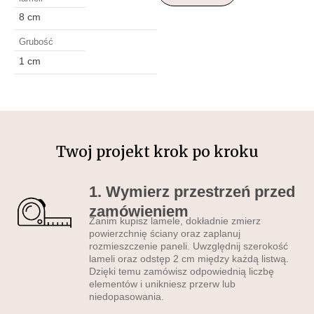
Dzięki wyrazistym
8 cm
kontrastom czerni i bieli oraz
Grubość
dynamicznej kompozycji,
1 cm
obraz wprowadza do
przestrzeni atmosferę
refleksji i głębi. Idealny do
sypialni, salonu czy biura,
gdzie ma stworzyć
przestrzeń do osobistych
Twoj projekt krok po kroku
przemyśleń i spokoju.
Lamele poziome w tym
1. Wymierz przestrzeń przed
przypadku stanowią
zamówieniem
doskonałe tło dla
Zanim kupisz lamele, dokładnie zmierz
artystycznego wydruku,
powierzchnię ściany oraz zaplanuj
rozmieszczenie paneli. Uwzględnij szerokość
tworząc unikalną,
lameli oraz odstęp 2 cm między każdą listwą.
nowoczesną dekorację
Dzięki temu zamówisz odpowiednią liczbę
ścienną.
elementów i unikniesz przerw lub
niedopasowania.
Do jakiego