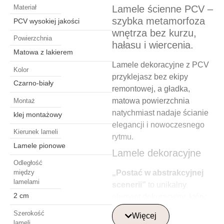
Lamele ścienne PCV –
Materiał
szybka metamorfoza
PCV wysokiej jakości
wnętrza bez kurzu,
Powierzchnia
hałasu i wiercenia.
Matowa z lakierem
Lamele dekoracyjne z PCV
Kolor
przyklejasz bez ekipy
Czarno-biały
remontowej, a gładka,
matowa powierzchnia
Montaż
natychmiast nadaje ścianie
klej montażowy
elegancji i nowoczesnego
Kierunek lameli
rytmu.
Lamele pionowe
Lamele dekoracyjne
Odległość
„Postać w abstrakcyjnej
między
lamelami
scenerii”
to unikalny
2 cm
element dekoracyjny, który
doskonale komponuje się z
Szerokość
Więcej
nowoczesnymi wnętrzami.
lameli