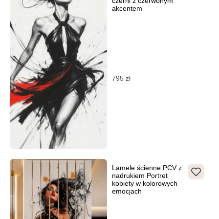
czerni z czerwonym
akcentem
795
zł
Lamele ścienne PCV z
nadrukiem Portret
kobiety w kolorowych
emocjach