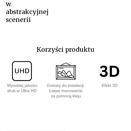
w
abstrakcyjnej
scenerii
Korzyści produktu
Wysokiej jakości
Gotowy do instalacji.
Efekt 3D
druk w Ultra HD
Łatwe mocowanie
za pomocą kleju