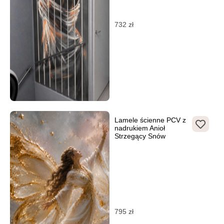
732
zł
Lamele ścienne PCV z
nadrukiem Anioł
Strzegący Snów
795
zł