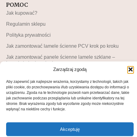
POMOC
Jak kupować?
Regulamin sklepu
Polityka prywatności
Jak zamontować lamele ścienne PCV krok po kroku
Jak zamontować panele ścienne lamele szklane –
instrukcja krok po kroku
Zarządzaj zgodą
MOJE KONTO
Aby zapewnić jak najlepsze wrażenia, korzystamy z technologii, takich jak
Moje konto
pliki cookie, do przechowywania i/lub uzyskiwania dostępu do informacji o
urządzeniu. Zgoda na te technologie pozwoli nam przetwarzać dane, takie
Blog LuckyDekor
jak zachowanie podczas przeglądania lub unikalne identyfikatory na tej
stronie. Brak wyrażenia zgody lub wycofanie zgody może niekorzystnie
Lista życzeń
wpłynąć na niektóre cechy i funkcje.
Akceptuję
© All rights reserved • 2025