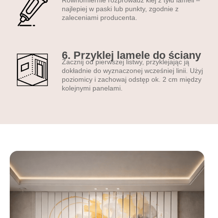
trwałe, lekkie PCV odporne
najlepiej w paski lub punkty, zgodnie z
na wilgoć i zarysowania;| •
zaleceniami producenta.
matowy lakier bez refleksów;
• wyrazisty druk UV (nie
blaknie min. 10 lat); • formaty
6. Przyklej lamele do ściany
Zacznij od pierwszej listwy, przyklejając ją
od 100 × 100 cm do 300 ×
dokładnie do wyznaczonej wcześniej linii. Użyj
300 cm; • opcja
poziomicy i zachowaj odstęp ok. 2 cm między
personalizacji grafiki lub
kolejnymi panelami.
wymiaru; • materiały
nietoksyczne – bezpieczne
dla dzieci i zwierząt.
Specyfikacja
techniczna lameli
dekoracyjnych:
szerokość lameli:
8 cm |
grubość:
1 cm |
kolor
bazowy:
biały – uniwersalny
i elegancki |